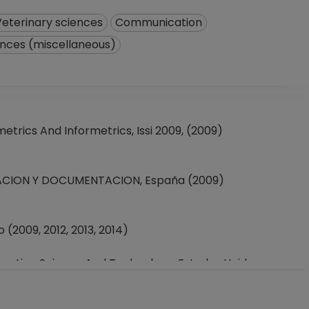
Veterinary sciences
Communication
ences (miscellaneous)
trics And Informetrics, Issi 2009, (2009)
MACION Y DOCUMENTACION, España (2009)
2009, 2012, 2013, 2014)
rmation Science And Technology, Estados Unidos
MATION SCIENCE AND TECHNOLOGY, Estados Unidos