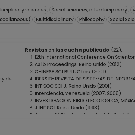
disciplinary sciences
Social sciences, interdisciplinary
iscellaneous)
Multidisciplinary
Philosophy
Social Sci
Revistas en las que ha publicado
(22):
12th International Conference On Scientome
Aslib Proceedings, Reino Unido (2012)
CHINESE SCI BULL, China (2001)
s y de
IBERSID-REVISTA DE SISTEMAS DE INFOR
INT SOC SCI J, Reino Unido (2001)
Interciencia, Venezuela (2007, 2008)
INVESTIGACION BIBLIOTECOLOGICA, México (
J INF SCI, Reino Unido (1993)
Journal Of The American Society For Info
America (2009, 2015)
JOURNAL OF THE ASSOCIATION FOR INFOR