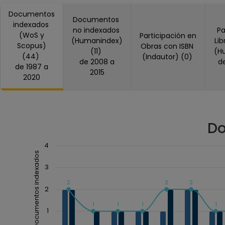
Documentos
Documentos
indexados
no indexados
Pa
(WoS y
Participación en
(Humanindex)
Li
Scopus)
Obras con ISBN
(11)
(H
(44)
(Indautor) (0)
de 2008 a
de 1987 a
2015
2020
Do
Chart
4
Documentos indexados
Combination chart with 3 data series.
3
The chart has 1 X axis displaying Año.
2
2
2
The chart has 1 Y axis displaying Documentos index
2
1
1
1
1
1