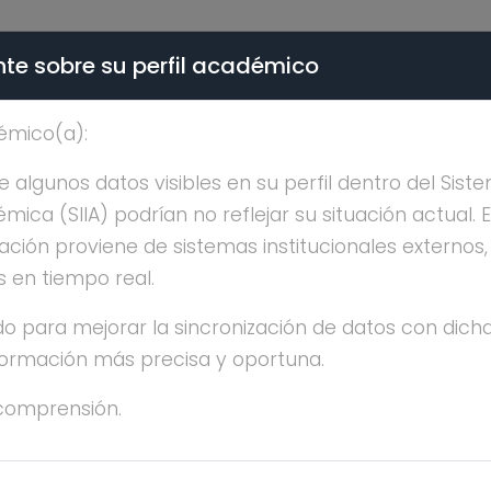
te sobre su perfil académico
ÉMICA - PÚBLICO
émico(a):
MARGARET RUSSELL B
algunos datos visibles en su perfil dentro del Siste
ica (SIIA) podrían no reflejar su situación actual. 
ación proviene de sistemas institucionales externos
s en tiempo real.
o para mejorar la sincronización de datos con dicha
nformación más precisa y oportuna.
NE MARGARET RUSSELL BARNARD
comprensión.
OCTORADO