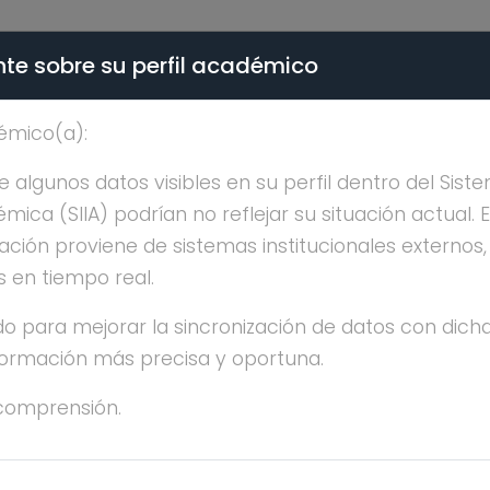
te sobre su perfil académico
ÉMICA - PÚBLICO
émico(a):
NSO MARINO VADILLO 
algunos datos visibles en su perfil dentro del Siste
ica (SIIA) podrían no reflejar su situación actual. 
ación proviene de sistemas institucionales externos
s en tiempo real.
o para mejorar la sincronización de datos con dicha
FONSO MARINO VADILLO BELLO
nformación más precisa y oportuna.
comprensión.
OCTORADO
 años