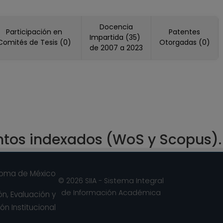
Docencia
Participación en
Patentes
Impartida (35)
Comités de Tesis (0)
Otorgadas (0)
de 2007 a 2023
ntos indexados (WoS y Scopus).
noma de México
© 2026 SIIA - Sistema Integral
de Información Académica
n, Evaluación y
ón Institucional