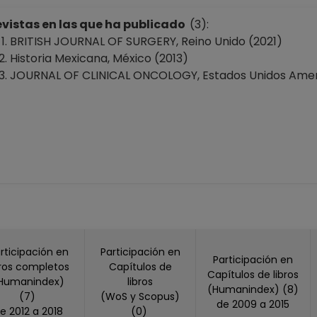
vistas en las que ha publicado
(3):
BRITISH JOURNAL OF SURGERY, Reino Unido (2021)
Historia Mexicana, México (2013)
JOURNAL OF CLINICAL ONCOLOGY, Estados Unidos Amer
rticipación en
Participación en
Participación en
bros completos
Capítulos de
Capítulos de libros
Humanindex)
libros
(Humanindex) (8)
(7)
(WoS y Scopus)
de 2009 a 2015
de 2012 a 2018
(0)