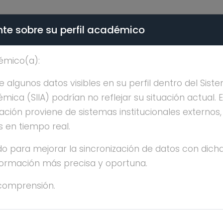
te sobre su perfil académico
ÉMICA - PÚBLICO
émico(a):
ICARDO VALERO RECIO
algunos datos visibles en su perfil dentro del Siste
ica (SIIA) podrían no reflejar su situación actual. 
ación proviene de sistemas institucionales externos
s en tiempo real.
o para mejorar la sincronización de datos con dicha
nformación más precisa y oportuna.
CAR RICARDO VALERO RECIO BECERRA
comprensión.
CENCIATURA