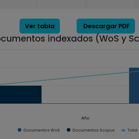
Ver tabla
Descargar PDF
cumentos indexados (WoS y S
ados. Data ranges from 1 to 2.
Año
Documentos WoS
Documentos Scopus
Total