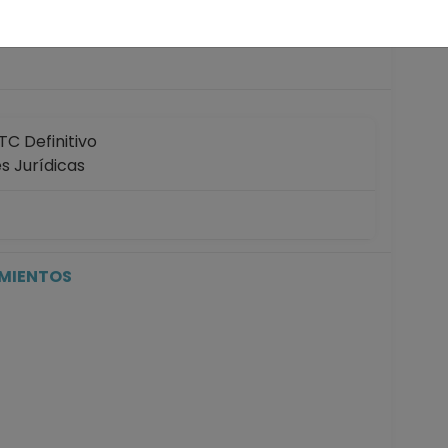
 años
C Definitivo
es Jurídicas
C Definitivo
es Jurídicas
30-04-2020
IMIENTOS
C Definitivo
es Jurídicas
5-10-2019
C No Definitivo
es Jurídicas
icial de registros en el SIIA) hasta 15-07-2019