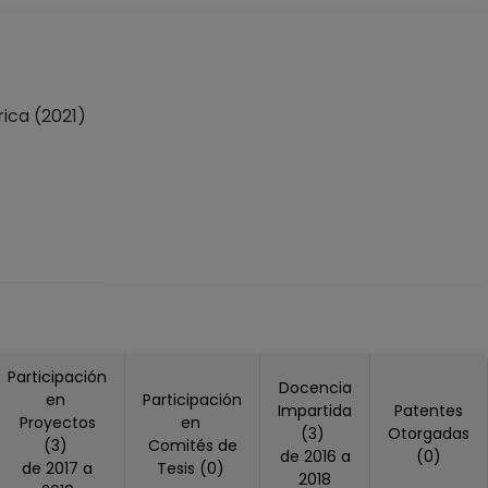
ica (2021)
Participación
Docencia
en
Participación
Impartida
Patentes
Proyectos
en
(3)
Otorgadas
(3)
Comités de
de 2016 a
(0)
de 2017 a
Tesis (0)
2018