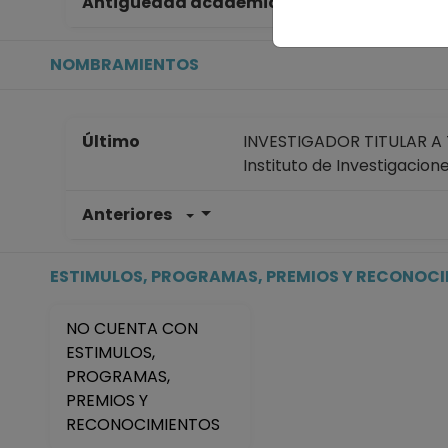
Antigüedad académica en la UNAM
17
NOMBRAMIENTOS
Último
INVESTIGADOR TITULAR A T
Instituto de Investigacion
Anteriores
INVESTIGADOR TITULAR A T
Instituto de Investigacion
Desde 16-02-2020 hasta 
ESTIMULOS, PROGRAMAS, PREMIOS Y RECONOC
INVESTIGADOR TITULAR A T
Instituto de Investigacion
NO CUENTA CON
Desde 16-07-2019 hasta 1
ESTIMULOS,
INVESTIGADOR TITULAR A T
PROGRAMAS,
Instituto de Investigacion
PREMIOS Y
Desde 01-01-2008 (fecha in
RECONOCIMIENTOS