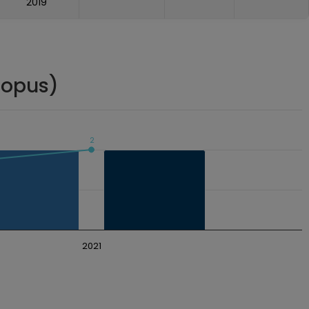
2019
copus)
2
2021