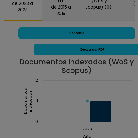
(1)
(WoS y
de 2023 a
(
de 2015 a
Scopus) (0)
2023
2015
Ver tabla
Descargar PDF
Documentos indexados (WoS y
Scopus)
Chart
2
Combination chart with 3 data series.
Documentos
indexados
The chart has 1 X axis displaying Año.
1
The chart has 1 Y axis displaying Documentos inde
0
2023
Año