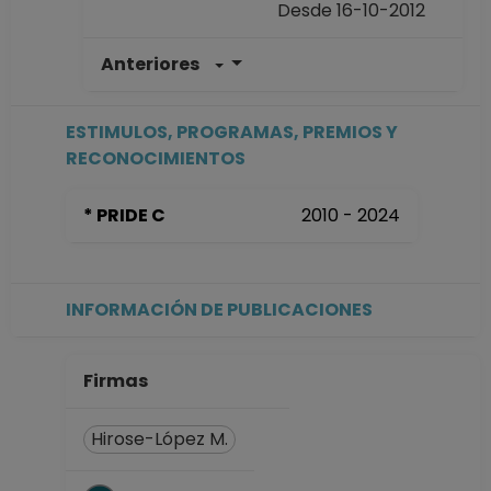
Desde 16-10-2012
Anteriores
PROFESOR DE
CARRERA TITULAR
A TC No Definitivo
ESTIMULOS, PROGRAMAS, PREMIOS Y
Facultad de
RECONOCIMIENTOS
Odontología
Desde 01-01-2009
* PRIDE C
2010 - 2024
hasta 15-10-2012
PROFESOR
ASIGNATURA B TP
Definitivo
INFORMACIÓN DE PUBLICACIONES
Facultad de
Odontología
Desde 01-01-2008
Firmas
(fecha inicial de
registros en el SIIA)
Hirose-López M.
hasta 31-12-2008