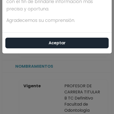
con el fin de brindarle información más
precisa y oportuna.
Máximo nivel de
MAESTRÍA
estudios
Agradecemos su comprensión.
Antigüedad
46 años
Aceptar
académica en la
UNAM
NOMBRAMIENTOS
Vigente
PROFESOR DE
CARRERA TITULAR
B TC Definitivo
Facultad de
Odontología