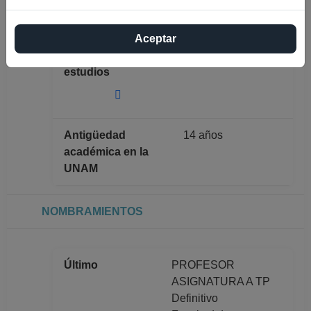
GONZALEZ
FERNANDEZ
Aceptar
Máximo nivel de
DOCTORADO
estudios
Antigüedad
14 años
académica en la
UNAM
NOMBRAMIENTOS
Último
PROFESOR
ASIGNATURA A TP
Definitivo