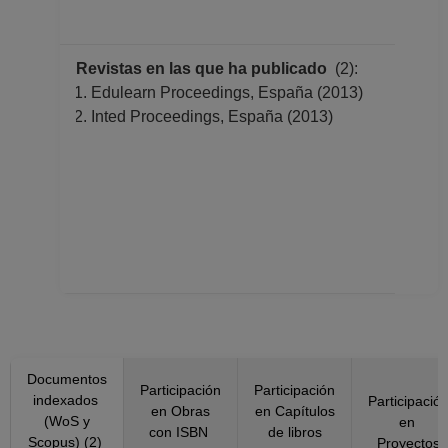
No Definitivo
Facultad de
Revistas en las que ha publicado
(2):
Contaduría y
Edulearn Proceedings, España (2013)
Administración
Inted Proceedings, España (2013)
Desde 01-02-2020
hasta 15-05-2021
PROFESOR
ASIGNATURA A TP
No Definitivo
Facultad de
Contaduría y
Administración
Desde 16-04-2019
hasta 31-01-2020
PROFESOR
Documentos
ASIGNATURA A TP
Participación
Participación
indexados
Participació
No Definitivo
en Obras
en Capítulos
(WoS y
en
Facultad de
con ISBN
de libros
Scopus) (2)
Proyectos