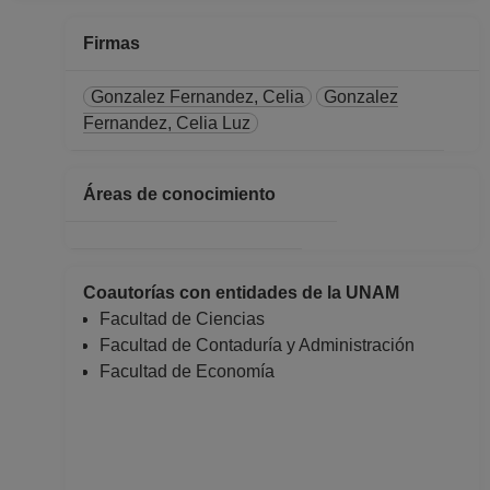
hasta 31-07-2022
PROFESOR
Firmas
ASIGNATURA A TP
No Definitivo
Gonzalez Fernandez, Celia
Gonzalez
Facultad de
Fernandez, Celia Luz
Contaduría y
Administración
Áreas de conocimiento
Desde 16-11-2021
hasta 28-02-2022
PROFESOR
ASIGNATURA A TP
Coautorías con entidades de la UNAM
No Definitivo
Facultad de Ciencias
Facultad de
Facultad de Contaduría y Administración
Contaduría y
Facultad de Economía
Administración
Desde 16-05-2021
hasta 15-11-2021
PROFESOR
ASIGNATURA A TP