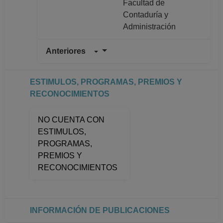
Facultad de
Contaduría y
Administración
Anteriores
PROFESOR
ASIGNATURA A TP
Definitivo
ESTIMULOS, PROGRAMAS, PREMIOS Y
Facultad de
RECONOCIMIENTOS
Contaduría y
Administración
NO CUENTA CON
Desde 16-11-2011
ESTIMULOS,
hasta 15-08-2022
PROGRAMAS,
PROFESOR
PREMIOS Y
ASIGNATURA A TP
RECONOCIMIENTOS
No Definitivo
Facultad de
Contaduría y
Administración
INFORMACIÓN DE PUBLICACIONES
Desde 01-03-2022