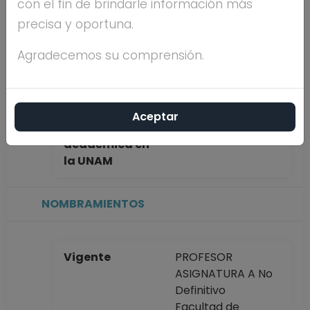
con el fin de brindarle información más
FROMOW RANGEL
precisa y oportuna.
Máximo nivel
DOCTORADO
Agradecemos su comprensión.
de estudios
Aceptar
Antigüedad
9 años
académica en
la UNAM
NOMBRAMIENTOS
Vigente
PROFESOR
ASIGNATURA A No
Definitivo
Facultad de