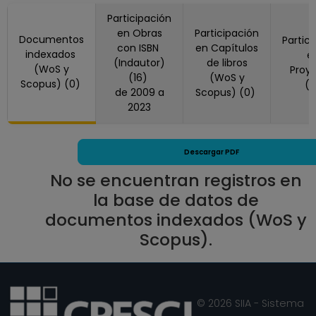
hasta 15-08-2008
Participación
en Obras
Participación
Documentos
Partic
con ISBN
en Capítulos
indexados
e
(Indautor)
de libros
(WoS y
Proy
(16)
(WoS y
Scopus) (0)
(
de 2009 a
Scopus) (0)
2023
Descargar PDF
No se encuentran registros en
la base de datos de
documentos indexados (WoS y
Scopus).
© 2026 SIIA - Sistema