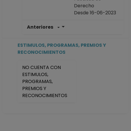
Derecho
Desde 16-06-2023
Anteriores
PROFESOR
ASIGNATURA A TP
No Definitivo
ESTIMULOS, PROGRAMAS, PREMIOS Y
Facultad de
RECONOCIMIENTOS
Derecho
Desde 01-06-2009
NO CUENTA CON
hasta 15-10-2009
ESTIMULOS,
PROFESOR
PROGRAMAS,
ASIGNATURA A TP
PREMIOS Y
No Definitivo
RECONOCIMIENTOS
Facultad de
Derecho
Desde 01-01-2008
(fecha inicial de
registros en el SIIA)