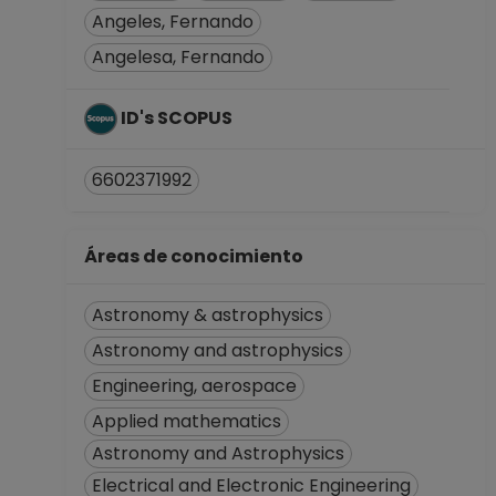
Desde 01-11-2022
Angeles, Fernando
hasta 30-04-2023
PROFESOR
Angelesa, Fernando
ASIGNATURA A TP
No Definitivo
ID's SCOPUS
Facultad de
Ciencias
6602371992
Desde 01-04-2022
hasta 30-10-2022
PROFESOR
Áreas de conocimiento
ASIGNATURA A TP
No Definitivo
Astronomy & astrophysics
Facultad de
Ciencias
Astronomy and astrophysics
Desde 16-11-2021
Engineering, aerospace
hasta 31-03-2022
Applied mathematics
PROFESOR
Astronomy and Astrophysics
ASIGNATURA A TP
No Definitivo
Electrical and Electronic Engineering