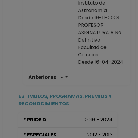
Instituto de
Astronomía
Desde 16-11-2023
PROFESOR
ASIGNATURA A No
Definitivo
Facultad de
Ciencias
Desde 16-04-2024
Anteriores
PROFESOR
ASIGNATURA A TP
No Definitivo
ESTIMULOS, PROGRAMAS, PREMIOS Y
Facultad de
RECONOCIMIENTOS
Ciencias
Desde 16-10-2023
* PRIDE D
2016 - 2024
hasta 15-04-2024
TECNICO
* ESPECIALES
2012 - 2013
ACADEMICO