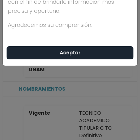
con el fin de brindarle información más
URIBE
precisa y oportuna.
Máximo nivel de
DOCTORADO
Agradecemos su comprensión.
estudios
Aceptar
Antigüedad
40 años
académica en la
UNAM
NOMBRAMIENTOS
Vigente
TECNICO
ACADEMICO
TITULAR C TC
Definitivo