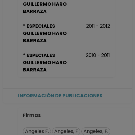
GUILLERMO HARO
TITULAR B TC
BARRAZA
Definitivo
Instituto de
* ESPECIALES
2011 - 2012
Astronomía
GUILLERMO HARO
Desde 16-03-2015
BARRAZA
hasta 15-11-2023
PROFESOR
* ESPECIALES
2010 - 2011
ASIGNATURA A TP
GUILLERMO HARO
No Definitivo
BARRAZA
Facultad de
Ciencias
Desde 01-05-2023
hasta 15-10-2023
INFORMACIÓN DE PUBLICACIONES
PROFESOR
ASIGNATURA A TP
No Definitivo
Firmas
Facultad de
Ciencias
Angeles F.
Angeles, F
Angeles, F.