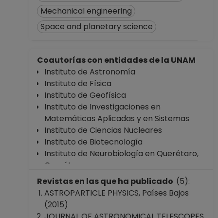
Facultad de
Mechanical engineering
Ciencias
Space and planetary science
Desde 01-03-2021
hasta 15-11-2021
PROFESOR
Coautorías con entidades de la UNAM
ASIGNATURA A TP
Instituto de Astronomía
No Definitivo
Instituto de Física
Facultad de
Instituto de Geofísica
Ciencias
Instituto de Investigaciones en
Desde 16-03-2020
Matemáticas Aplicadas y en Sistemas
hasta 28-02-2021
Instituto de Ciencias Nucleares
PROFESOR
Instituto de Biotecnología
ASIGNATURA A TP
Instituto de Neurobiología en Querétaro,
No Definitivo
Querétaro
Facultad de
Instituto de Ciencias Físicas
Ciencias
Revistas en las que ha publicado
(5):
Facultad de Ciencias
Desde 16-09-2019
ASTROPARTICLE PHYSICS, Países Bajos
Facultad de Medicina
hasta 15-03-2020
(2015)
Escuela Nacional Colegio de Ciencias y
PROFESOR
JOURNAL OF ASTRONOMICAL TELESCOPES