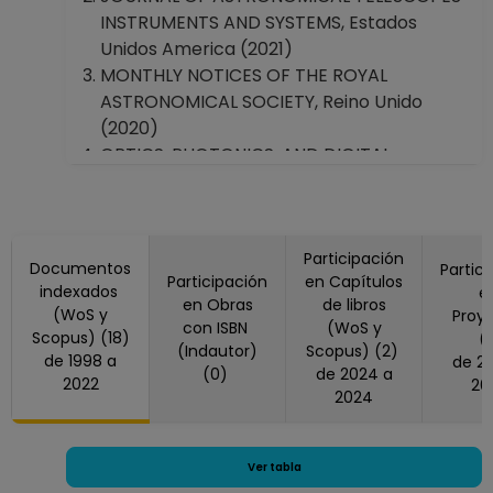
Humanidades "Sur"
ASIGNATURA A TP
INSTRUMENTS AND SYSTEMS, Estados
Coordinación de Estudios de Posgrado
No Definitivo
Unidos America (2021)
Dirección General de Servicios de
Facultad de
MONTHLY NOTICES OF THE ROYAL
Cómputo Académico
Ciencias
ASTRONOMICAL SOCIETY, Reino Unido
Desde 16-03-2019
(2020)
hasta 15-09-2019
OPTICS, PHOTONICS, AND DIGITAL
PROFESOR
TECHNOLOGIES FOR IMAGING
ASIGNATURA A TP
APPLICATIONS VIII, Estados Unidos
No Definitivo
America (1998, 2000, 2010, 2012, 2016, 2018,
Facultad de
2022)
Participación
Documentos
Partic
Participación
en Capítulos
Ciencias
REVISTA MEXICANA DE ASTRONOMIA Y
indexados
e
en Obras
de libros
Desde 01-10-2018
ASTROFISICA, México (2011)
(WoS y
Proy
con ISBN
(WoS y
hasta 15-03-2019
Scopus) (18)
(
(Indautor)
Scopus) (2)
de 1998 a
PROFESOR
de 2024 a
(0)
de 2024 a
2022
20
ASIGNATURA A TP
2024
No Definitivo
Facultad de
Ciencias
Ver tabla