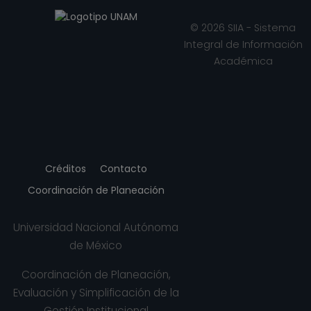
Facultad de
Ciencias
© 2026 SIIA - Sistema
Desde 01-10-2016
Integral de Información
hasta 28-02-2017
Académica
PROFESOR
ASIGNATURA A TP
No Definitivo
Facultad de
Ciencias
Desde 01-05-2016
Créditos
Contacto
hasta 30-09-2016
PROFESOR
Coordinación de Planeación
ASIGNATURA A TP
No Definitivo
Universidad Nacional Autónoma
Facultad de
de México
Ciencias
Desde 16-10-2015
Coordinación de Planeación,
hasta 30-04-2016
Evaluación y Simplificación de la
PROFESOR
Gestión Institucional