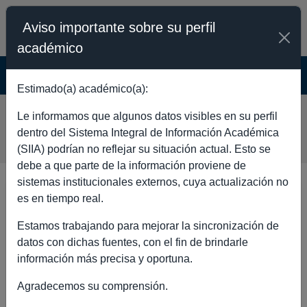
Aviso importante sobre su perfil
académico
SISTEMA INTEGRAL DE INFORMACIÓN
ACADÉMICA - PÚBLICO
Estimado(a) académico(a):
JOSE DE JESUS HERNANDEZ
Le informamos que algunos datos visibles en su perfil
FLORES
dentro del Sistema Integral de Información Académica
(SIIA) podrían no reflejar su situación actual. Esto se
debe a que parte de la información proviene de
sistemas institucionales externos, cuya actualización no
DATOS GENERALES
es en tiempo real.
Estamos trabajando para mejorar la sincronización de
datos con dichas fuentes, con el fin de brindarle
información más precisa y oportuna.
Nombre
JOSE DE JESUS
Agradecemos su comprensión.
completo
HERNANDEZ