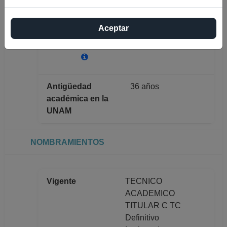
FLORES
Máximo nivel de
Aceptar
LICENCIATURA
estudios
Antigüedad
36 años
académica en la
UNAM
NOMBRAMIENTOS
Vigente
TECNICO
ACADEMICO
TITULAR C TC
Definitivo