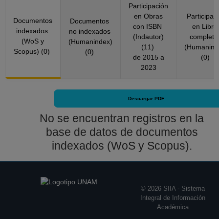
Participación
en Obras
Participac
Documentos
Documentos
con ISBN
en Libro
indexados
no indexados
(Indautor)
complet
(WoS y
(Humanindex)
(11)
(Humanind
Scopus) (0)
(0)
de 2015 a
(0)
2023
Descargar PDF
No se encuentran registros en la
base de datos de documentos
indexados (WoS y Scopus).
© 2026 SIIA - Sistema
Integral de Información
Académica