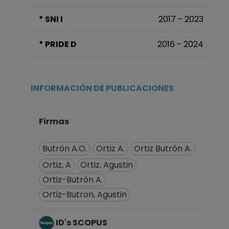
hasta 30-09-2025
* SNI I
2017 - 2023
PROFESOR
ASIGNATURA A TP
* PRIDE D
2016 - 2024
No Definitivo
Facultad de
Ciencias Políticas y
Sociales
INFORMACIÓN DE PUBLICACIONES
Desde 16-05-2024
hasta 30-09-2024
PROFESOR
Firmas
ASIGNATURA A TP
No Definitivo
Butrón A.O.
Ortiz A.
Ortiz Butrón A.
Facultad de
Ortiz, A
Ortiz, Agustin
Ciencias Políticas y
Ortiz-Butrón A.
Sociales
Desde 01-07-2023
Ortiz-Butron, Agustin
hasta 30-09-2023
TECNICO
ID's SCOPUS