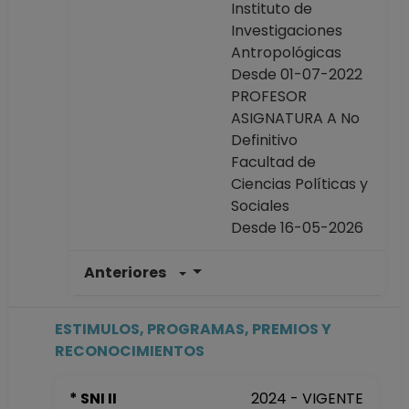
Instituto de
Investigaciones
Antropológicas
Desde 01-07-2022
PROFESOR
ASIGNATURA A No
Definitivo
Facultad de
Ciencias Políticas y
Sociales
Desde 16-05-2026
Anteriores
PROFESOR
ASIGNATURA A No
Definitivo
ESTIMULOS, PROGRAMAS, PREMIOS Y
Facultad de
RECONOCIMIENTOS
Ciencias Políticas y
Sociales
* SNI II
2024 - VIGENTE
Desde 16-05-2025