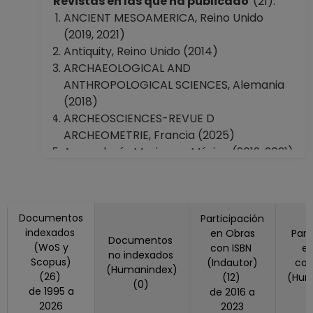
Revistas en las que ha publicado
(21):
Investigaciones
ANCIENT MESOAMERICA, Reino Unido
Antropológicas
(2019, 2021)
Desde 01-01-2008
Antiquity, Reino Unido (2014)
(fecha inicial de
ARCHAEOLOGICAL AND
registros en el SIIA)
ANTHROPOLOGICAL SCIENCES, Alemania
hasta 31-01-2008
(2018)
ARCHEOSCIENCES-REVUE D
ARCHEOMETRIE, Francia (2025)
Arqueología Mexicana, México (2019, 2021)
BOLETIN DE LA SOCIEDAD GEOLOGICA
MEXICANA, México (2024)
BULLETIN OF VOLCANOLOGY, Estados
Documentos
Unidos America (2015)
Participación
indexados
en Obras
Part
CHUNGARA-REVISTA DE ANTROPOLOGIA
Documentos
(WoS y
con ISBN
en
CHILENA, Chile (2015)
no indexados
Scopus)
(Indautor)
co
ENVIRONMENTAL ARCHAEOLOGY, Reino
(Humanindex)
(26)
(12)
(Hum
(0)
Unido (2017)
de 1995 a
de 2016 a
ESTUDIOS DE CULTURA MAYA, México
2026
2023