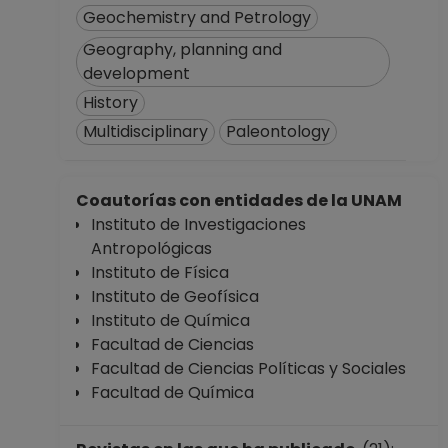
Facultad de
Geochemistry and Petrology
Ciencias Políticas y
Geography, planning and
Sociales
development
Desde 01-05-2019
History
hasta 15-08-2019
TECNICO
Multidisciplinary
Paleontology
ACADEMICO
TITULAR A TC
Coautorías con entidades de la UNAM
Definitivo
Instituto de Investigaciones
Instituto de
Antropológicas
Investigaciones
Instituto de Física
Antropológicas
Instituto de Geofísica
Desde 01-02-2008
Instituto de Química
hasta 31-12-2008
Facultad de Ciencias
TECNICO
Facultad de Ciencias Políticas y Sociales
ACADEMICO
Facultad de Química
ASOCIADO C TC
Definitivo
Instituto de