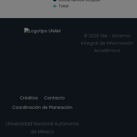
Archaeological Research, (2019)
Total
TETRAHEDRON-ASYMMETRY, Reino Unido
End of interactive chart.
(1999)
© 2026 SIIA - Sistema
Integral de Información
Académica
Créditos
Contacto
Coordinación de Planeación
Universidad Nacional Autónoma
de México