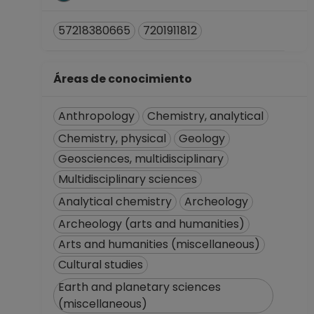
ACADEMICO
TITULAR A TC
57218380665
7201911812
Definitivo
Instituto de
Investigaciones
Áreas de conocimiento
Antropológicas
Desde 01-01-2009
Anthropology
Chemistry, analytical
hasta 30-06-2022
PROFESOR
Chemistry, physical
Geology
ASIGNATURA A TP
Geosciences, multidisciplinary
No Definitivo
Multidisciplinary sciences
Facultad de
Analytical chemistry
Archeology
Ciencias Políticas y
Sociales
Archeology (arts and humanities)
Desde 16-05-2021
Arts and humanities (miscellaneous)
hasta 30-09-2021
Cultural studies
PROFESOR
Earth and planetary sciences
ASIGNATURA A TP
(miscellaneous)
No Definitivo