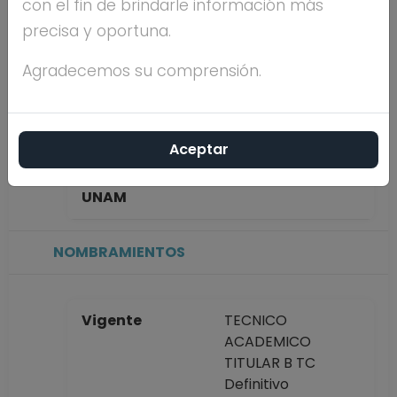
con el fin de brindarle información más
BUTRON
precisa y oportuna.
Máximo nivel de
DOCTORADO
Agradecemos su comprensión.
estudios
Aceptar
Antigüedad
33 años
académica en la
UNAM
NOMBRAMIENTOS
Vigente
TECNICO
ACADEMICO
TITULAR B TC
Definitivo