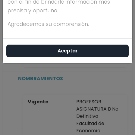
con el fin de brindarle información más
precisa y oportuna.
Máximo nivel de
MAESTRÍA
estudios
Agradecemos su comprensión.
Antigüedad
29 años
Aceptar
académica en la
UNAM
NOMBRAMIENTOS
Vigente
PROFESOR
ASIGNATURA B No
Definitivo
Facultad de
Economía