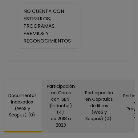
Desde 01-04-2023
NO CUENTA CON
hasta 15-04-2023
ESTIMULOS,
PROFESOR
PROGRAMAS,
ASIGNATURA B TP
PREMIOS Y
No Definitivo
RECONOCIMIENTOS
Facultad de
Economía
Desde 16-10-2022
hasta 31-03-2023
PROFESOR
ASIGNATURA B TP
Participación
No Definitivo
en Obras
Participación
Facultad de
Documentos
Partic
con ISBN
en Capítulos
Economía
indexados
e
(Indautor)
de libros
(WoS y
Desde 01-05-2021
Proy
(4)
(WoS y
Scopus) (0)
(
hasta 15-10-2022
de 2018 a
Scopus) (0)
PROFESOR
2023
ASIGNATURA B TP