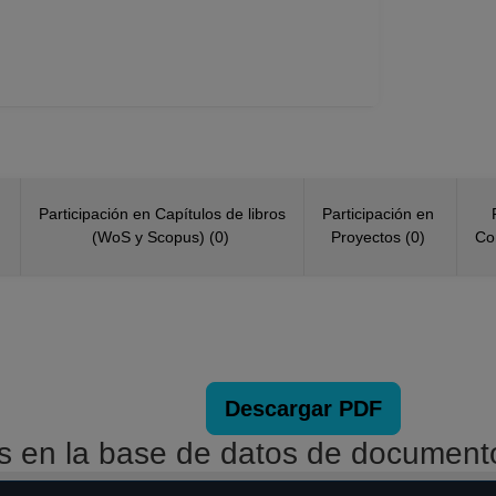
al de registros en el SIIA) hasta 30-04-2013
 No Definitivo
inistración
12-2012
N
Participación en Capítulos de libros
Participación en
(WoS y Scopus) (0)
Proyectos (0)
Co
Descargar PDF
os en la base de datos de documen