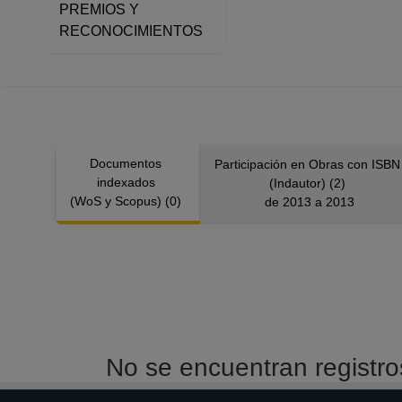
PREMIOS Y
Desde 01-01-2008 (fecha inici
RECONOCIMIENTOS
PROFESOR ASIGNATURA A TP
Facultad de Contaduría y Adm
Desde 16-08-2012 hasta 15-
Documentos
Participación en Obras con ISB
indexados
(Indautor) (2)
(WoS y Scopus) (0)
de 2013 a 2013
No se encuentran registr