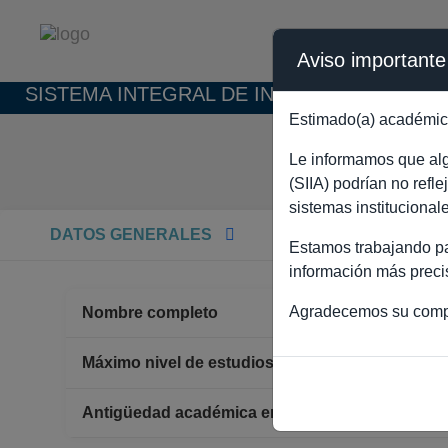
Aviso importante
SISTEMA INTEGRAL DE INFORMACIÓN ACAD
Estimado(a) académic
S
Le informamos que algu
(SIIA) podrían no refl
sistemas institucional
DATOS GENERALES
Estamos trabajando par
información más preci
Agradecemos su comp
Nombre completo
SALVA
MAEST
Máximo nivel de estudios
Antigüedad académica en la UNAM
39 años