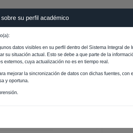
 sobre su perfil académico
ÉMICA - PÚBLICO
o(a):
ALVADOR BORJA PERAL
nos datos visibles en su perfil dentro del Sistema Integral d
ejar su situación actual. Esto se debe a que parte de la informac
es externos, cuya actualización no es en tiempo real.
a mejorar la sincronización de datos con dichas fuentes, con el
sa y oportuna.
rensión.
DOR BORJA PERALTA
RÍA