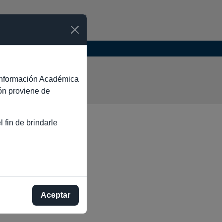
TA
e Información Académica
ión proviene de
 fin de brindarle
Aceptar