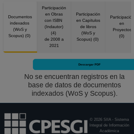
Participación
en Obras
Participación
Documentos
Participació
con ISBN
en Capítulos
indexados
en
(Indautor)
de libros
(WoS y
Proyectos
(4)
(WoS y
Scopus) (0)
(0)
de 2008 a
Scopus) (0)
2021
Descargar PDF
No se encuentran registros en la
base de datos de documentos
indexados (WoS y Scopus).
© 2026 SIIA - Sistema
Integral de Información
Académica