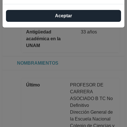
estudios
Aceptar
Antigüedad
33 años
académica en la
UNAM
NOMBRAMIENTOS
Último
PROFESOR DE
CARRERA
ASOCIADO B TC No
Definitivo
Dirección General de
la Escuela Nacional
Colegio de Ciencias y