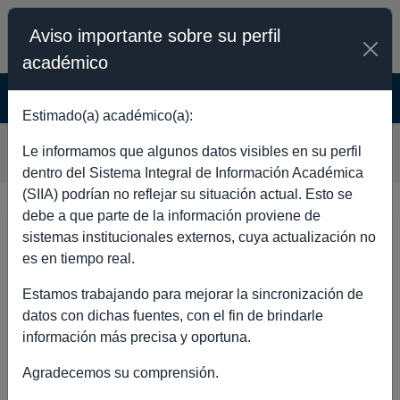
Aviso importante sobre su perfil
académico
SISTEMA INTEGRAL DE INFORMACIÓN
ACADÉMICA - PÚBLICO
Estimado(a) académico(a):
JOSE EFRAIN CRUZ MARIN
Le informamos que algunos datos visibles en su perfil
dentro del Sistema Integral de Información Académica
(SIIA) podrían no reflejar su situación actual. Esto se
debe a que parte de la información proviene de
DATOS GENERALES
sistemas institucionales externos, cuya actualización no
es en tiempo real.
Estamos trabajando para mejorar la sincronización de
datos con dichas fuentes, con el fin de brindarle
Nombre completo
JOSE EFRAIN
información más precisa y oportuna.
CRUZ MARIN
Agradecemos su comprensión.
Máximo nivel de
LICENCIATURA