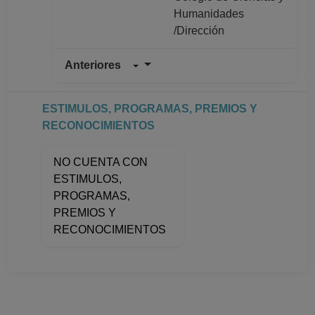
Humanidades
/Dirección
Anteriores
PROFESOR DE
CARRERA
ASOCIADO B TC No
ESTIMULOS, PROGRAMAS, PREMIOS Y
Definitivo
RECONOCIMIENTOS
Dirección General de
la Escuela Nacional
NO CUENTA CON
Colegio de Ciencias y
ESTIMULOS,
Humanidades
PROGRAMAS,
/Dirección
PREMIOS Y
Desde 01-01-2008
RECONOCIMIENTOS
(fecha inicial de
registros en el SIIA)
hasta 15-01-2009