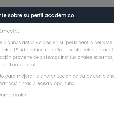
te sobre su perfil académico
ÉMICA - PÚBLICO
émico(a):
USANA HERNANDEZ LOP
algunos datos visibles en su perfil dentro del Siste
ica (SIIA) podrían no reflejar su situación actual. 
ación proviene de sistemas institucionales externos
s en tiempo real.
o para mejorar la sincronización de datos con dicha
SANA HERNANDEZ LOPEZ
nformación más precisa y oportuna.
comprensión.
os, meses, días