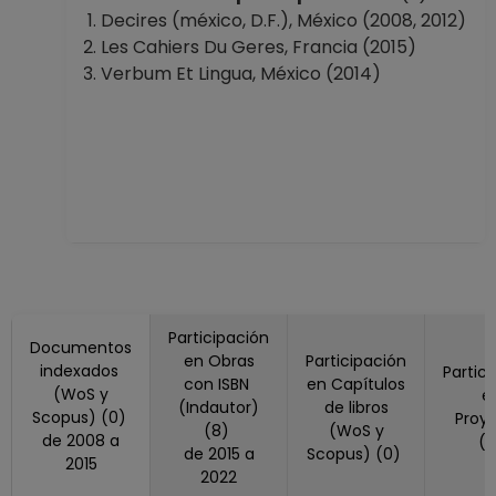
Extranjeros
Decires (méxico, D.F.), México (2008, 2012)
Desde 01-01-2008
Les Cahiers Du Geres, Francia (2015)
(fecha inicial de
Verbum Et Lingua, México (2014)
registros en el SIIA)
hasta 15-12-2008
Participación
Documentos
en Obras
Participación
indexados
Partic
con ISBN
en Capítulos
(WoS y
e
(Indautor)
de libros
Scopus) (0)
Proy
(8)
(WoS y
de 2008 a
(
de 2015 a
Scopus) (0)
2015
2022