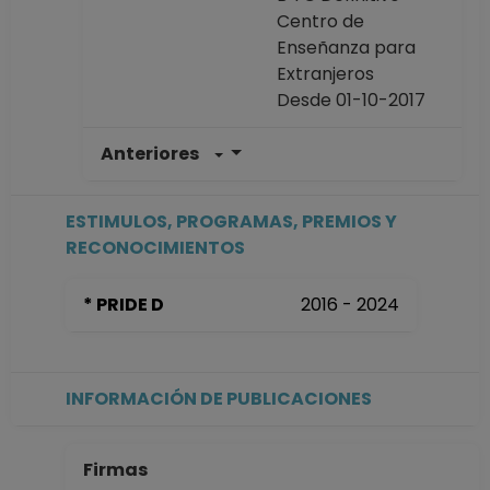
Centro de
Enseñanza para
Extranjeros
Desde 01-10-2017
Anteriores
PROFESOR DE
CARRERA TITULAR
A TC Definitivo
ESTIMULOS, PROGRAMAS, PREMIOS Y
Centro de
RECONOCIMIENTOS
Enseñanza para
Extranjeros
* PRIDE D
2016 - 2024
Desde 01-09-2012
hasta 30-09-2017
PROFESOR DE
CARRERA
INFORMACIÓN DE PUBLICACIONES
ASOCIADO C TC
Definitivo
Centro de
Firmas