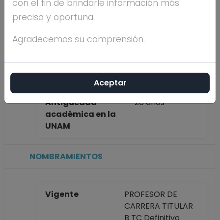
con el fin de brindarle información más
completo
GRACIELA
precisa y oportuna.
GRANDA DAHAN
Agradecemos su comprensión.
Máximo nivel de
DOCTORADO
estudios
Aceptar
Antigüedad
26 años
académica en la
UNAM
NOMBRAMIENTOS
Vigente
PROFESOR DE
CARRERA TITULAR
B TC Definitivo