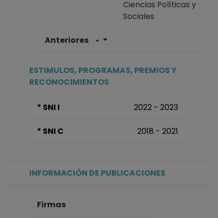
Ciencias Políticas y
Sociales
Anteriores
PROFESOR
ASIGNATURA A TP
No Definitivo
ESTIMULOS, PROGRAMAS, PREMIOS Y
Facultad de
RECONOCIMIENTOS
Ciencias Políticas y
Sociales
* SNI I
2022 - 2023
Desde 16-05-2016
hasta 15-08-2016
* SNI C
2018 - 2021
INFORMACIÓN DE PUBLICACIONES
Firmas