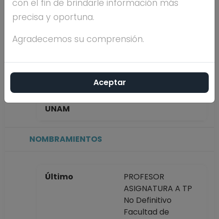
con el fin de brindarle información más
LARA
precisa y oportuna.
Máximo nivel de
DOCTORADO
Agradecemos su comprensión.
estudios
Aceptar
Antigüedad
1 año
académica en la
UNAM
NOMBRAMIENTOS
Último
PROFESOR
ASIGNATURA A TP
No Definitivo
Facultad de