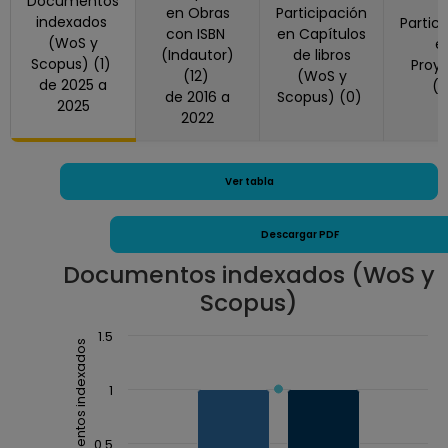
Documentos
en Obras
Participación
indexados
Partic
con ISBN
en Capítulos
(WoS y
e
(Indautor)
de libros
Scopus) (1)
Proy
(12)
(WoS y
de 2025 a
(
de 2016 a
Scopus) (0)
2025
2022
Ver tabla
Descargar PDF
Documentos indexados (WoS y
Scopus)
Chart
1.5
Documentos indexados
Combination chart with 3 data series.
The chart has 1 X axis displaying Año.
1
The chart has 1 Y axis displaying Documentos inde
0.5