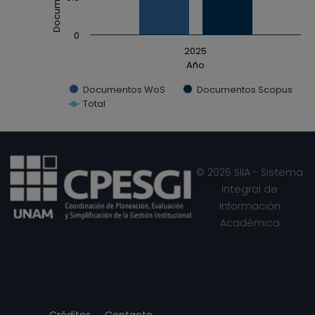
0
2025
Año
Documentos WoS
Documentos Scopus
Total
End of interactive chart.
© 2026 SIIA - Sistema
Integral de
Información
Académica