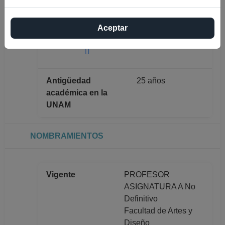
Máximo nivel de
DOCTORADO
Aceptar
estudios
Antigüedad
25 años
académica en la
UNAM
NOMBRAMIENTOS
Vigente
PROFESOR
ASIGNATURA A No
Definitivo
Facultad de Artes y
Diseño