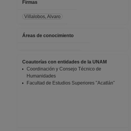
No Definitivo
Firmas
Facultad de Estudios
Superiores "Acatlán"
Villalobos, Alvaro
Desde 01-02-2022
hasta 15-02-2022
Áreas de conocimiento
PROFESOR
ASIGNATURA A TP
No Definitivo
Facultad de Estudios
Coautorías con entidades de la UNAM
Superiores "Acatlán"
Coordinación y Consejo Técnico de
Desde 01-08-2021
Humanidades
hasta 31-01-2022
Facultad de Estudios Superiores "Acatlán"
PROFESOR
ASIGNATURA A TP
Definitivo
Facultad de Estudios
Superiores "Acatlán"
Desde 01-08-2021
hasta 31-01-2022