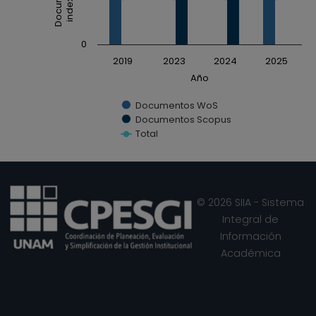
The chart has 1 Y axis displaying Documentos inde
0
2019
2023
2024
2025
Año
Documentos WoS
Documentos Scopus
Total
End of interactive chart.
© 2026 SIIA - Sistema
Integral de
Información
Académica