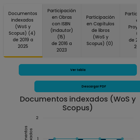
Participación
Documentos
Partic
en Obras
Participación
indexados
e
con ISBN
en Capítulos
(WoS y
Proy
(Indautor)
de libros
Scopus) (4)
(
(15)
(WoS y
de 2019 a
de 2022 a
de 2016 a
Scopus) (0)
2025
20
2023
Ver tabla
Descargar PDF
Documentos indexados (WoS y
Scopus)
Chart
2
Combination chart with 3 data series.
Documentos
indexados
The chart has 1 X axis displaying Año.
1