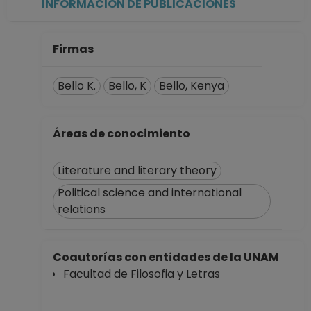
INFORMACIÓN DE PUBLICACIONES
CARRERA
ASOCIADO C TC No
Definitivo
Firmas
Dirección General
de Asuntos del
Bello K.
Bello, K
Bello, Kenya
Personal
Académico
Desde 16-04-2016
Áreas de conocimiento
hasta 31-01-2017
Literature and literary theory
Political science and international
relations
Coautorías con entidades de la UNAM
Facultad de Filosofia y Letras