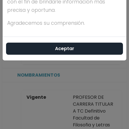
con el fin de brindarle información más
precisa y oportuna.
Máximo nivel de
DOCTORADO
estudios
Agradecemos su comprensión.
Antigüedad
11 años
Aceptar
académica en la
UNAM
NOMBRAMIENTOS
Vigente
PROFESOR DE
CARRERA TITULAR
A TC Definitivo
Facultad de
Filosofia y Letras