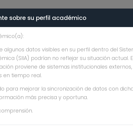
te sobre su perfil académico
ÉMICA - PÚBLICO
émico(a):
R HUGO MARTINEZ GO
algunos datos visibles en su perfil dentro del Siste
ica (SIIA) podrían no reflejar su situación actual. 
ación proviene de sistemas institucionales externos
s en tiempo real.
o para mejorar la sincronización de datos con dicha
nformación más precisa y oportuna.
CTOR HUGO MARTINEZ GONZALEZ
comprensión.
OCTORADO