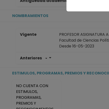
Antigüedad académica en la UNAM
6 
NOMBRAMIENTOS
Vigente
PROFESOR ASIGNATURA A N
Facultad de Ciencias Polít
Desde 16-05-2023
Anteriores
PROFESOR ASIGNATURA A T
Facultad de Ciencias Polít
Desde 16-04-2008 hasta 
ESTIMULOS, PROGRAMAS, PREMIOS Y RECONOC
PROFESOR ASIGNATURA A T
Facultad de Ciencias Polít
NO CUENTA CON
Desde 01-05-2008 hasta 
ESTIMULOS,
PROGRAMAS,
PREMIOS Y