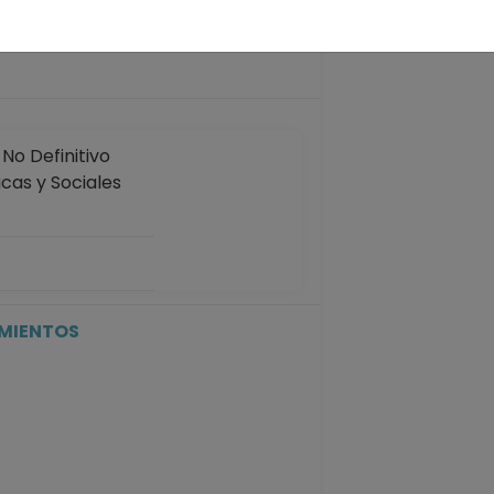
años
o Definitivo
icas y Sociales
P No Definitivo
icas y Sociales
31-07-2008
IMIENTOS
P No Definitivo
icas y Sociales
31-07-2008