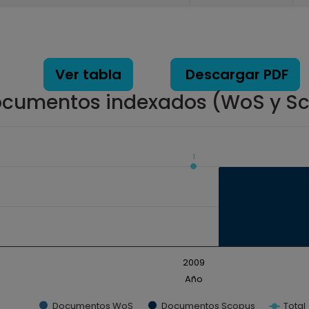
Ver tabla
Descargar PDF
cumentos indexados (WoS y S
1
ados. Data ranges from 0 to 1.
2009
Año
Documentos WoS
Documentos Scopus
Total