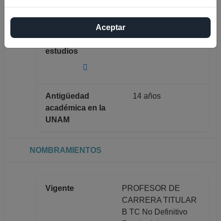
CAMPILLO
LABRANDERO
Aceptar
Máximo nivel de
DOCTORADO
estudios
Antigüedad
14 años
académica en la
UNAM
NOMBRAMIENTOS
Vigente
PROFESOR DE
CARRERA TITULAR
B TC No Definitivo