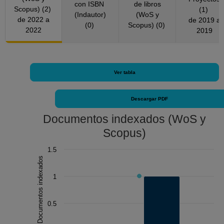
con ISBN
de libros
Scopus) (2)
(1)
(Indautor)
(WoS y
de 2022 a
de 2019 a
(0)
Scopus) (0)
2022
2019
Ver tabla
Descargar PDF
Documentos indexados (WoS y
Scopus)
Chart
1.5
Documentos indexados
Combination chart with 3 data series.
The chart has 1 X axis displaying Año.
1
The chart has 1 Y axis displaying Documentos indexado
0.5