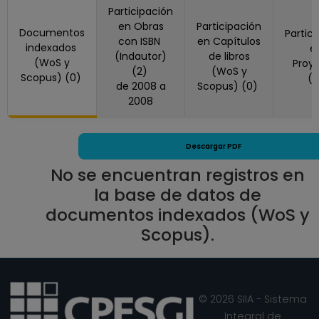
Participación
en Obras
Participación
Documentos
Partic
con ISBN
en Capítulos
indexados
e
(Indautor)
de libros
(WoS y
Proy
(2)
(WoS y
Scopus) (0)
(
de 2008 a
Scopus) (0)
2008
Descargar PDF
No se encuentran registros en
la base de datos de
documentos indexados (WoS y
Scopus).
© 2026 SIIA - Sistema
Integral de