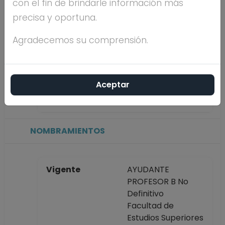
con el fin de brindarle información más
precisa y oportuna.
Máximo nivel de
LICENCIATURA
estudios
Agradecemos su comprensión.
Antigüedad
19 años
Aceptar
académica en la
UNAM
NOMBRAMIENTOS
Vigente
AYUDANTE
PROFESOR B No
Definitivo
Facultad de
Estudios Superiores