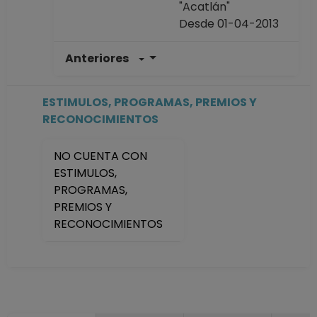
"Acatlán"
Desde 01-04-2013
Anteriores
AYUDANTE
PROFESOR B TP No
Definitivo
ESTIMULOS, PROGRAMAS, PREMIOS Y
Facultad de
RECONOCIMIENTOS
Estudios Superiores
"Acatlán"
NO CUENTA CON
Desde 01-01-2008
ESTIMULOS,
(fecha inicial de
PROGRAMAS,
registros en el SIIA)
PREMIOS Y
hasta 31-03-2013
RECONOCIMIENTOS