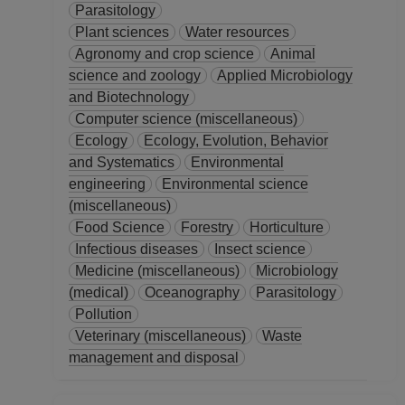
Parasitology
ASIGNATURA A TP
Plant sciences
Water resources
No Definitivo
Agronomy and crop science
Animal
Facultad de Ciencias
science and zoology
Applied Microbiology
Desde 16-01-2008
and Biotechnology
hasta 28-02-2008
Computer science (miscellaneous)
Ecology
Ecology, Evolution, Behavior
and Systematics
Environmental
engineering
Environmental science
(miscellaneous)
Food Science
Forestry
Horticulture
Infectious diseases
Insect science
Medicine (miscellaneous)
Microbiology
(medical)
Oceanography
Parasitology
Pollution
Veterinary (miscellaneous)
Waste
management and disposal