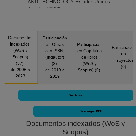
AND TECHNOLOGY, Estados Unidos
America (2010)
FOLIA PARASITOLOGICA, República Checa
(2020)
FOODBORNE PATHOGENS AND DISEASE,
Documentos
Estados Unidos America (2020)
Participación
indexados
en Obras
Participación
GENETICS AND MOLECULAR RESEARCH,
Participació
(WoS y
con ISBN
en Capítulos
Brasil (2018)
en
Scopus)
(Indautor)
de libros
International Journal of Microbiology, Egipto
Proyectos
(37)
(2)
(WoS y
(0)
(2018, 2020)
de 2006 a
de 2019 a
Scopus) (0)
INTERNATIONAL JOURNAL OF
2023
2019
SYSTEMATIC AND EVOLUTIONARY
MICROBIOLOGY, Reino Unido (2009)
Ver tabla
JOURNAL OF PLANT DISEASES AND
PROTECTION, Alemania (2020)
JOURNAL OF PURE AND APPLIED
Descargar PDF
MICROBIOLOGY, India (2018)
Documentos indexados (WoS y
New Microbes and New Infections, Reino
Scopus)
Unido (2018)