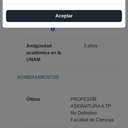
Máximo nivel de
MAESTRÍA
Aceptar
estudios
Antigüedad
3 años
académica en la
UNAM
NOMBRAMIENTOS
Último
PROFESOR
ASIGNATURA A TP
No Definitivo
Facultad de Ciencias