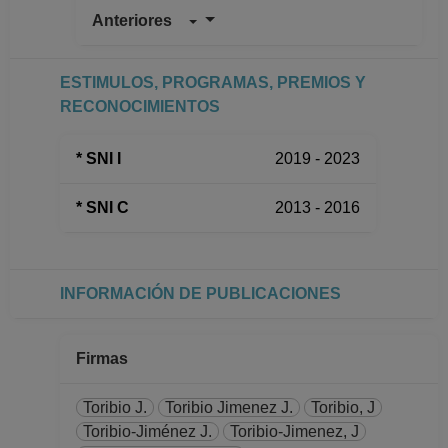
Anteriores
PROFESOR
ASIGNATURA A TP
No Definitivo
ESTIMULOS, PROGRAMAS, PREMIOS Y
Facultad de Ciencias
RECONOCIMIENTOS
Desde 16-06-2010
hasta 15-10-2010
* SNI I
2019 - 2023
PROFESOR
ASIGNATURA A TP
* SNI C
2013 - 2016
No Definitivo
Facultad de Química
Desde 01-02-2009
hasta 15-09-2010
INFORMACIÓN DE PUBLICACIONES
PROFESOR
ASIGNATURA A TP
No Definitivo
Firmas
Facultad de Ciencias
Desde 16-12-2009
Toribio J.
Toribio Jimenez J.
Toribio, J
hasta 15-06-2010
Toribio-Jiménez J.
Toribio-Jimenez, J