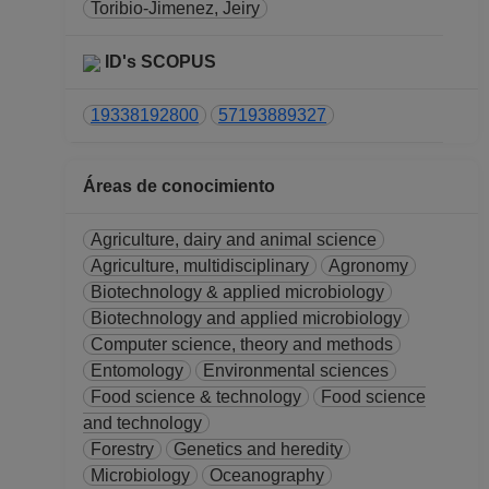
PROFESOR
Toribio-Jimenez, Jeiry
ASIGNATURA A TP
No Definitivo
ID's SCOPUS
Facultad de Ciencias
Desde 01-01-2009
19338192800
57193889327
hasta 15-03-2009
PROFESOR
Áreas de conocimiento
ASIGNATURA A TP
No Definitivo
Agriculture, dairy and animal science
Facultad de Química
Agriculture, multidisciplinary
Agronomy
Desde 16-04-2008
Biotechnology & applied microbiology
hasta 31-01-2009
Biotechnology and applied microbiology
PROFESOR
Computer science, theory and methods
ASIGNATURA A TP
Entomology
Environmental sciences
No Definitivo
Food science & technology
Food science
Facultad de Ciencias
and technology
Desde 16-12-2008
Forestry
Genetics and heredity
hasta 31-12-2008
Microbiology
Oceanography
PROFESOR