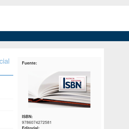
cial
Fuente:
ISBN:
9786074272581
Editorial: