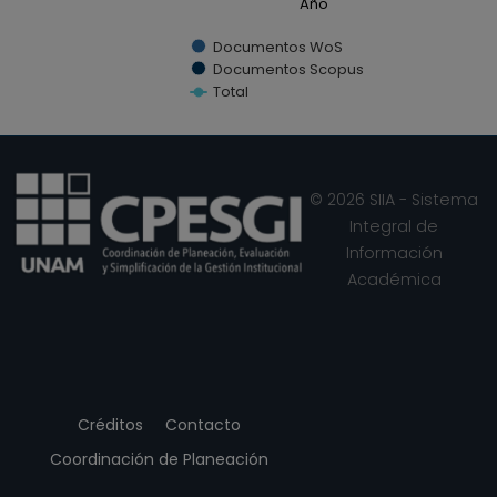
Año
Documentos WoS
Documentos Scopus
Total
End of interactive chart.
© 2026 SIIA - Sistema
Integral de
Información
Académica
Créditos
Contacto
Coordinación de Planeación