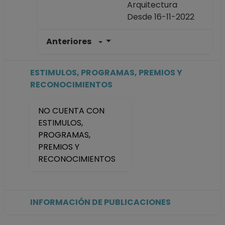
Arquitectura
Desde 16-11-2022
Anteriores
PROFESOR
ASIGNATURA A TP
No Definitivo
ESTIMULOS, PROGRAMAS, PREMIOS Y
Facultad de
RECONOCIMIENTOS
Arquitectura
Desde 01-01-2008
NO CUENTA CON
(fecha inicial de
ESTIMULOS,
registros en el SIIA)
PROGRAMAS,
hasta 15-11-2022
PREMIOS Y
RECONOCIMIENTOS
INFORMACIÓN DE PUBLICACIONES