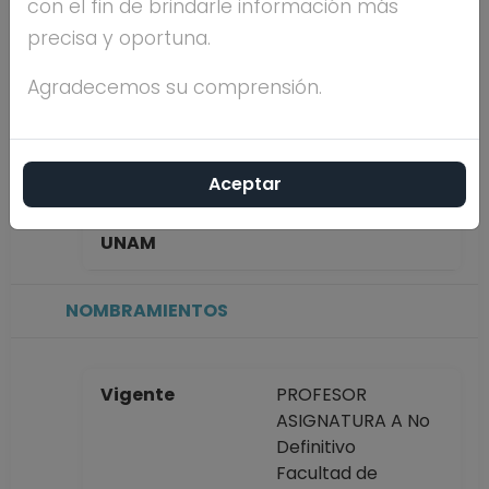
con el fin de brindarle información más
GARCIA
precisa y oportuna.
Máximo nivel de
DOCTORADO
Agradecemos su comprensión.
estudios
Aceptar
Antigüedad
27 años
académica en la
UNAM
NOMBRAMIENTOS
Vigente
PROFESOR
ASIGNATURA A No
Definitivo
Facultad de