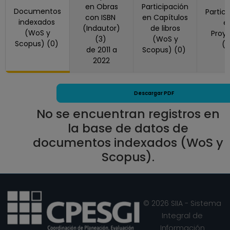
en Obras
Participación
ASIGNATURA A No
Documentos
Partic
con ISBN
en Capítulos
Definitivo
indexados
e
(Indautor)
de libros
(WoS y
Facultad de
Proy
(3)
(WoS y
Scopus) (0)
(
Estudios Superiores
de 2011 a
Scopus) (0)
"Acatlán"
2022
Desde 01-08-2024
hasta 28-02-2025
Descargar PDF
PROFESOR
ASIGNATURA A TP
No se encuentran registros en
No Definitivo
la base de datos de
Facultad de
documentos indexados (WoS y
Estudios Superiores
Scopus).
"Acatlán"
Desde 01-02-2024
hasta 31-07-2024
PROFESOR
© 2026 SIIA - Sistema
ASIGNATURA A TP
Integral de
No Definitivo
Información