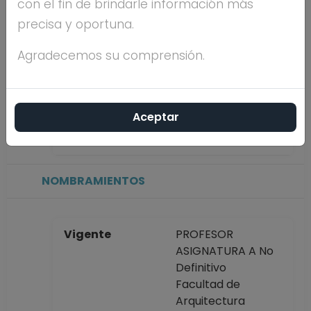
con el fin de brindarle información más
precisa y oportuna.
Máximo nivel de
MAESTRÍA
estudios
Agradecemos su comprensión.
Antigüedad
29 años
Aceptar
académica en la
UNAM
NOMBRAMIENTOS
Vigente
PROFESOR
ASIGNATURA A No
Definitivo
Facultad de
Arquitectura