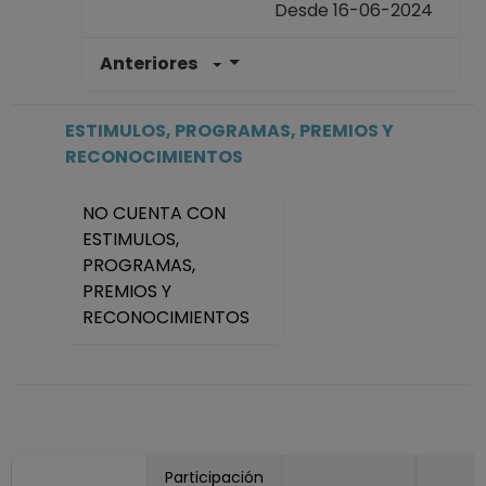
Desde 16-06-2024
Anteriores
PROFESOR
ASIGNATURA A No
Definitivo
ESTIMULOS, PROGRAMAS, PREMIOS Y
Facultad de
RECONOCIMIENTOS
Estudios Superiores
"Acatlán"
NO CUENTA CON
Desde 01-08-2025
ESTIMULOS,
hasta 15-03-2026
PROGRAMAS,
PROFESOR
PREMIOS Y
ASIGNATURA A No
RECONOCIMIENTOS
Definitivo
Facultad de
Estudios Superiores
"Acatlán"
Desde 01-03-2025
hasta 31-07-2025
Participación
PROFESOR