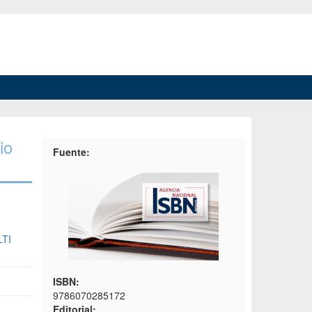
io
Fuente:
TI
ISBN:
9786070285172
Editorial: