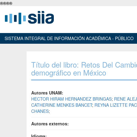
®
®
®
®
SISTEMA INTEGRAL DE INFORMACIÓN ACADÉMICA - PÚBLICO
Título del libro: Retos Del Cam
demográfico en México
Autores UNAM:
HECTOR HIRAM HERNANDEZ BRINGAS
;
RENE ALE
CATHERINE MENKES BANCET
;
REYNA LIZETTE PA
CHANES
;
Autores externos:
Idioma: