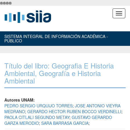
®
®
®
®
SISTEMA INTEGRAL DE INFORMACIÓN ACADÉMICA -
PÚBLICO
Título del libro: Geografia E Historia
Ambiental, Geografía e Historia
Ambiental
Autores UNAM:
PEDRO SERGIO URQUIJO TORRES
;
JOSE ANTONIO VIEYRA
MEDRANO
;
GERARDO HECTOR RUBEN BOCCO VERDINELLI
;
PAOLA CITLALI SEGUNDO METAY
;
GUSTAVO GERARDO
GARZA MERODIO
;
SARA BARRASA GARCIA
;