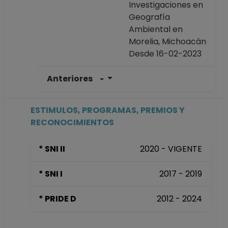
Investigaciones en
Geografía
Ambiental en
Morelia, Michoacán
Desde 16-02-2023
Anteriores
INVESTIGADOR
TITULAR A TC
Definitivo
ESTIMULOS, PROGRAMAS, PREMIOS Y
Centro de
RECONOCIMIENTOS
Investigaciones en
Geografía
* SNI II
2020 - VIGENTE
Ambiental en
Morelia, Michoacán
* SNI I
2017 - 2019
Desde 01-12-2019
hasta 15-02-2023
* PRIDE D
2012 - 2024
INVESTIGADOR
TITULAR A TC No
Definitivo