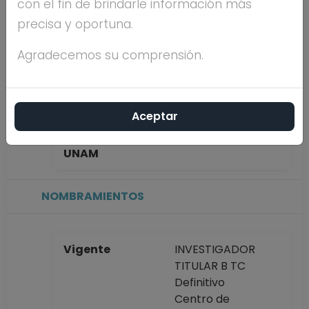
con el fin de brindarle información más
TORRES
precisa y oportuna.
Máximo nivel de
DOCTORADO
Agradecemos su comprensión.
estudios
Aceptar
Antigüedad
20 años
académica en la
UNAM
NOMBRAMIENTOS
Vigente
INVESTIGADOR
TITULAR B TC
Definitivo
Centro de