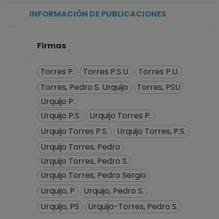
Centro de
INFORMACIÓN DE PUBLICACIONES
Investigaciones en
Geografía
Ambiental en
Firmas
Morelia, Michoacán
Desde 16-09-2019
Torres P.
Torres P.S.U.
Torres P.U.
hasta 30-11-2019
Torres, Pedro S. Urquijo
Torres, PSU
INVESTIGADOR
Urquijo P.
ASOCIADO C TC No
Definitivo
Urquijo P.S.
Urquijo Torres P.
Centro de
Urquijo Torres P.S.
Urquijo Torres, P.S.
Investigaciones en
Urquijo Torres, Pedro
Geografía
Urquijo Torres, Pedro S.
Ambiental en
Morelia, Michoacán
Urquijo Torres, Pedro Sergio
Desde 01-10-2016
Urquijo, P
Urquijo, Pedro S.
hasta 15-09-2019
Urquijo, PS
Urquijo-Torres, Pedro S.
TECNICO