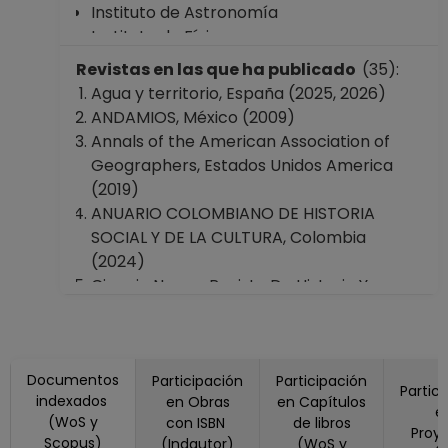
Instituto de Astronomía
Instituto de Física
Instituto de Geofísica
Revistas en las que ha publicado
(35):
Instituto de Geografía
Agua y territorio, España (2025, 2026)
Instituto de Investigaciones en Materiales
ANDAMIOS, México (2009)
Instituto de Biotecnología
Annals of the American Association of
Instituto de Neurobiología en Querétaro,
Geographers, Estados Unidos America
Querétaro
(2019)
Instituto de Radioastronomía y Astrofísica
ANUARIO COLOMBIANO DE HISTORIA
Facultad de Ciencias
SOCIAL Y DE LA CULTURA, Colombia
Facultad de Ingeniería
(2024)
Facultad de Medicina
Ciencia Nueva, Revista De Historia Y
Facultad de Química
Politica, (2022)
Facultad de Medicina Veterinaria y
CUADERNOS GEOGRAFICOS, España
Zootecnia
(2020)
Facultad de Arquitectura
Documentos
Dialogues in Human Geography, Estados
Participación
Participación
Partic
Escuela Nacional de Ciencias de la Tierra
indexados
en Obras
en Capítulos
Unidos America (2023)
e
Facultad de Estudios Superiores
(WoS y
con ISBN
de libros
ENVIRONMENT AND HISTORY, Reino Unido
Proy
Scopus)
"Cuautitlán"
(Indautor)
(WoS y