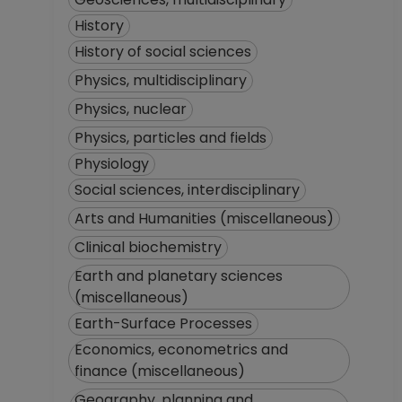
Desde 01-05-2011
History
hasta 31-05-2015
History of social sciences
TECNICO
ACADEMICO
Physics, multidisciplinary
ASOCIADO C TC No
Physics, nuclear
Definitivo
Physics, particles and fields
Centro de
Investigaciones en
Physiology
Geografía
Social sciences, interdisciplinary
Ambiental en
Arts and Humanities (miscellaneous)
Morelia, Michoacán
Desde 01-01-2008
Clinical biochemistry
(fecha inicial de
Earth and planetary sciences
registros en el SIIA)
(miscellaneous)
hasta 30-04-2011
Earth-Surface Processes
Economics, econometrics and
finance (miscellaneous)
Geography, planning and