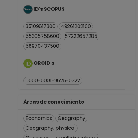
ACADEMICO
TITULAR B TC
ID's SCOPUS
Definitivo
Centro de
35109817300
49261202100
Investigaciones en
55305758600
57222657285
Geografía
Ambiental en
58970437500
Morelia, Michoacán
Desde 01-06-2015
ORCID's
hasta 30-09-2016
TECNICO
0000-0001-9626-0322
ACADEMICO
TITULAR A TC
Definitivo
Áreas de conocimiento
Centro de
Investigaciones en
Economics
Geography
Geografía
Ambiental en
Geography, physical
Morelia, Michoacán
Geosciences, multidisciplinary