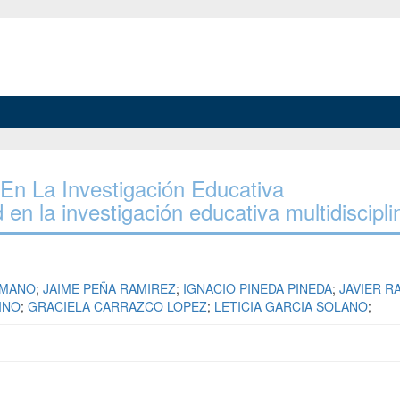
d En La Investigación Educativa
d en la investigación educativa multidiscipli
AMANO
;
JAIME PEÑA RAMIREZ
;
IGNACIO PINEDA PINEDA
;
JAVIER R
INO
;
GRACIELA CARRAZCO LOPEZ
;
LETICIA GARCIA SOLANO
;