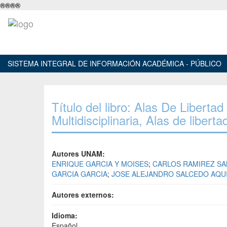
®
®
®
®
SISTEMA INTEGRAL DE INFORMACIÓN ACADÉMICA - PÚBLICO
Título del libro: Alas De Liberta
Multidisciplinaria, Alas de liberta
Autores UNAM:
ENRIQUE GARCIA Y MOISES
;
CARLOS RAMIREZ S
GARCIA GARCIA
;
JOSE ALEJANDRO SALCEDO AQU
Autores externos:
Idioma:
Español