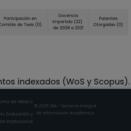
Docencia
Participación en
Patentes
Impartida (32)
Comités de Tesis (0)
Otorgadas (0)
de 2008 a 2021
ntos indexados (WoS y Scopus).
noma de México
© 2026 SIIA - Sistema Integral
de Información Académica
n, Evaluación y
ón Institucional