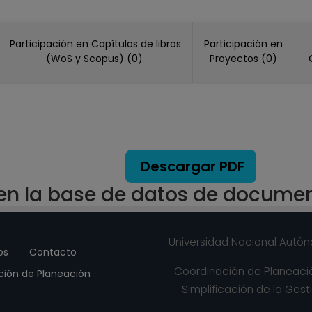
ULAR C TC Definitivo
riores "Acatlán"
icial de registros en el SIIA) hasta 15-03-2017
Participación en Capítulos de libros
Participación en
P Definitivo
(WoS y Scopus) (0)
Proyectos (0)
ras
icial de registros en el SIIA) hasta 15-07-2009
Descargar PDF
 en la base de datos de docume
Universidad Nacional Autó
os
Contacto
Coordinación de Planeació
ción de Planeación
Simplificación de la Gesti