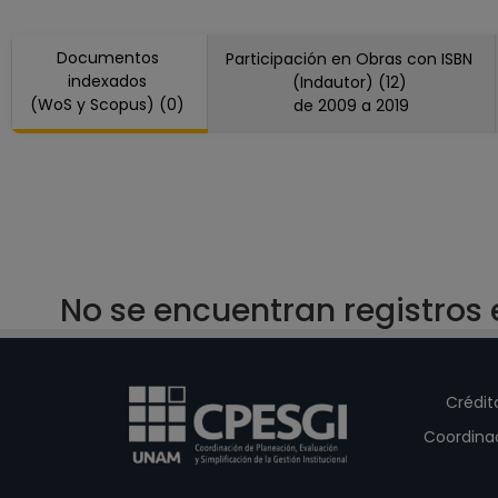
PROFESOR DE CARRERA TIT
Facultad de Estudios Supe
Documentos
Participación en Obras con ISBN
Desde 01-01-2008 (fecha in
indexados
(Indautor) (12)
PROFESOR ASIGNATURA B T
(WoS y Scopus) (0)
de 2009 a 2019
Facultad de Filosofia y Let
Desde 01-01-2008 (fecha in
No se encuentran registros
Crédit
Coordina