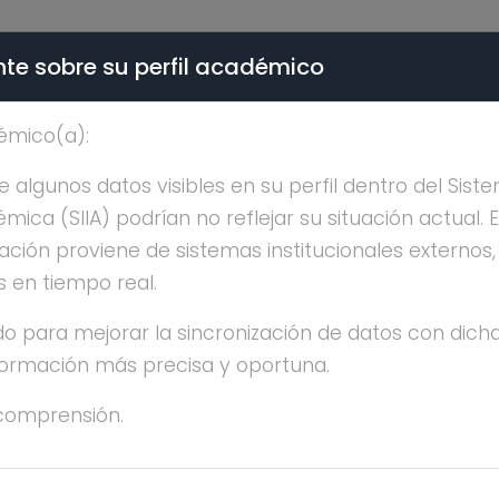
te sobre su perfil académico
ÉMICA - PÚBLICO
émico(a):
NRIQUE GARCIA Y MOIS
algunos datos visibles en su perfil dentro del Siste
ica (SIIA) podrían no reflejar su situación actual. 
ación proviene de sistemas institucionales externos
s en tiempo real.
o para mejorar la sincronización de datos con dicha
RIQUE GARCIA Y MOISES
nformación más precisa y oportuna.
comprensión.
OCTORADO
 años