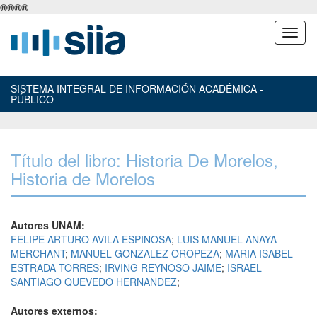
®
®
®
®
SISTEMA INTEGRAL DE INFORMACIÓN ACADÉMICA -
PÚBLICO
Título del libro: Historia De Morelos,
Historia de Morelos
Autores UNAM:
FELIPE ARTURO AVILA ESPINOSA
;
LUIS MANUEL ANAYA
MERCHANT
;
MANUEL GONZALEZ OROPEZA
;
MARIA ISABEL
ESTRADA TORRES
;
IRVING REYNOSO JAIME
;
ISRAEL
SANTIAGO QUEVEDO HERNANDEZ
;
Autores externos: