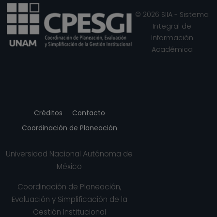
Superiores, Unidad
© 2026 SIIA - Sistema
Morelia, Michoacán
Integral de
Desde 01-02-2022
Información
hasta 30-10-2022
Académica
PROFESOR
ASIGNATURA A TP
No Definitivo
Escuela Nacional
de Estudios
Superiores, Unidad
Créditos
Contacto
Morelia, Michoacán
Coordinación de Planeación
Desde 01-02-2022
hasta 15-04-2022
Universidad Nacional Autónoma de
PROFESOR
México
ASIGNATURA A TP
No Definitivo
Coordinación de Planeación,
Escuela Nacional
Evaluación y Simplificación de la
de Estudios
Gestión Institucional
Superiores, Unidad