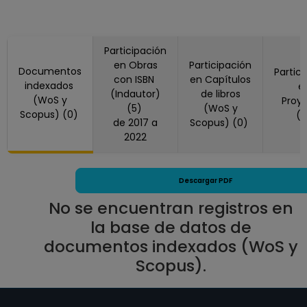
de Estudios
Superiores, Unidad
Morelia, Michoacán
Participación
Desde 01-11-2022
en Obras
Participación
hasta 31-01-2024
Documentos
Partic
con ISBN
en Capítulos
PROFESOR
indexados
e
(Indautor)
de libros
(WoS y
ASIGNATURA A TP
Proy
(5)
(WoS y
Scopus) (0)
(
No Definitivo
de 2017 a
Scopus) (0)
Escuela Nacional
2022
de Estudios
Superiores, Unidad
Descargar PDF
Morelia, Michoacán
Desde 16-04-2022
No se encuentran registros en
hasta 30-10-2022
la base de datos de
PROFESOR
documentos indexados (WoS y
ASIGNATURA A TP
Scopus).
No Definitivo
Escuela Nacional
de Estudios