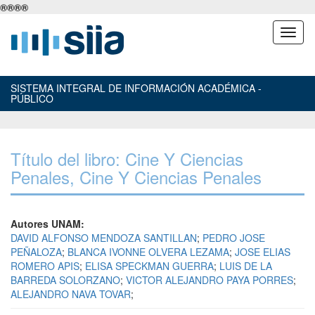
®
®
®
®
SISTEMA INTEGRAL DE INFORMACIÓN ACADÉMICA -
PÚBLICO
Título del libro: Cine Y Ciencias
Penales, Cine Y Ciencias Penales
Autores UNAM:
DAVID ALFONSO MENDOZA SANTILLAN
;
PEDRO JOSE
PEÑALOZA
;
BLANCA IVONNE OLVERA LEZAMA
;
JOSE ELIAS
ROMERO APIS
;
ELISA SPECKMAN GUERRA
;
LUIS DE LA
BARREDA SOLORZANO
;
VICTOR ALEJANDRO PAYA PORRES
;
ALEJANDRO NAVA TOVAR
;