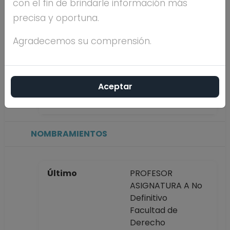
con el fin de brindarle información más
precisa y oportuna.
Máximo nivel de
DOCTORADO
estudios
Agradecemos su comprensión.
Antigüedad
9 años
Aceptar
académica en la
UNAM
NOMBRAMIENTOS
Último
PROFESOR
ASIGNATURA A No
Definitivo
Facultad de
Derecho