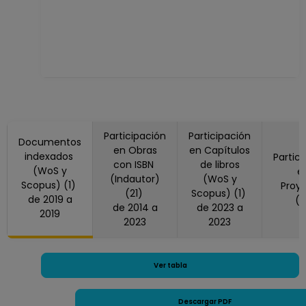
Participación
Participación
Documentos
en Obras
en Capítulos
indexados
Partic
con ISBN
de libros
(WoS y
e
(Indautor)
(WoS y
Scopus) (1)
Proy
(21)
Scopus) (1)
de 2019 a
(
de 2014 a
de 2023 a
2019
2023
2023
Ver tabla
Descargar PDF