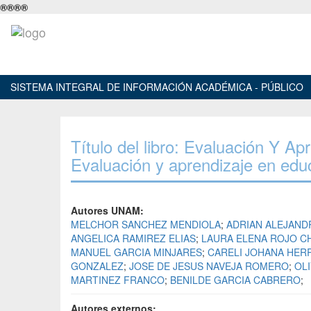
®
®
®
®
SISTEMA INTEGRAL DE INFORMACIÓN ACADÉMICA - PÚBLICO
Título del libro: Evaluación Y Ap
Evaluación y aprendizaje en educ
Autores UNAM:
MELCHOR SANCHEZ MENDIOLA
;
ADRIAN ALEJAND
ANGELICA RAMIREZ ELIAS
;
LAURA ELENA ROJO C
MANUEL GARCIA MINJARES
;
CARELI JOHANA HER
GONZALEZ
;
JOSE DE JESUS NAVEJA ROMERO
;
OL
MARTINEZ FRANCO
;
BENILDE GARCIA CABRERO
;
Autores externos: