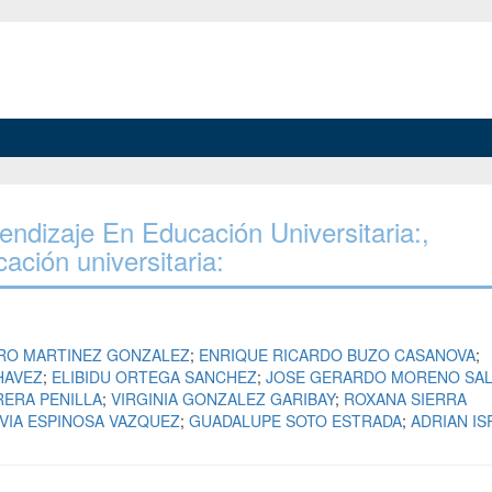
rendizaje En Educación Universitaria:,
ación universitaria:
RO MARTINEZ GONZALEZ
;
ENRIQUE RICARDO BUZO CASANOVA
;
HAVEZ
;
ELIBIDU ORTEGA SANCHEZ
;
JOSE GERARDO MORENO SAL
RERA PENILLA
;
VIRGINIA GONZALEZ GARIBAY
;
ROXANA SIERRA
IVIA ESPINOSA VAZQUEZ
;
GUADALUPE SOTO ESTRADA
;
ADRIAN IS