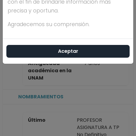
con el fin de brindarle información más
completo
MARTINEZ
precisa y oportuna.
FRANCO
Agradecemos su comprensión.
Máximo nivel de
MAESTRÍA
estudios
Aceptar
Antigüedad
7 años
académica en la
UNAM
NOMBRAMIENTOS
Último
PROFESOR
ASIGNATURA A TP
No Definitivo