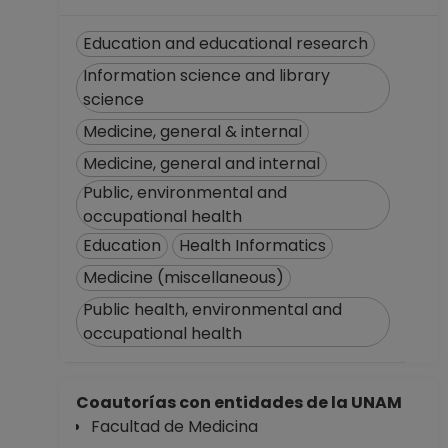
hasta 28-02-2015
PROFESOR
Education and educational research
ASIGNATURA A TP
Information science and library
No Definitivo
science
Facultad de
Medicine, general & internal
Medicina
Desde 01-06-2014
Medicine, general and internal
hasta 15-02-2015
Public, environmental and
PROFESOR
occupational health
ASIGNATURA A TP
Education
Health Informatics
No Definitivo
Facultad de
Medicine (miscellaneous)
Medicina
Public health, environmental and
Desde 16-03-2014
occupational health
hasta 31-05-2014
PROFESOR
ASIGNATURA A TP
Coautorías con entidades de la UNAM
No Definitivo
Facultad de Medicina
Facultad de