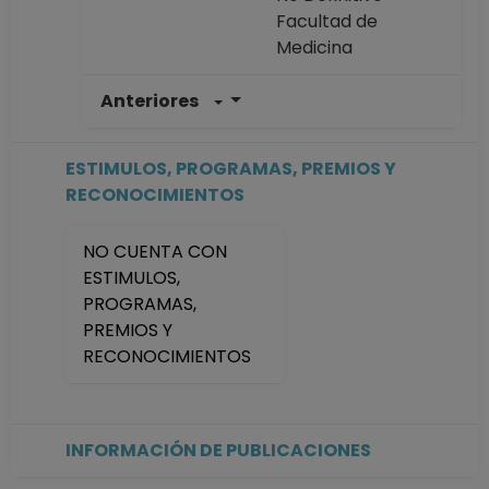
Facultad de
Medicina
Anteriores
PROFESOR
ASIGNATURA A TP
No Definitivo
ESTIMULOS, PROGRAMAS, PREMIOS Y
Facultad de
RECONOCIMIENTOS
Medicina
Desde 16-09-2017
NO CUENTA CON
hasta 31-01-2018
ESTIMULOS,
PROFESOR
PROGRAMAS,
ASIGNATURA A TP
PREMIOS Y
No Definitivo
RECONOCIMIENTOS
Facultad de
Medicina
Desde 16-08-2017
hasta 15-09-2017
INFORMACIÓN DE PUBLICACIONES
PROFESOR