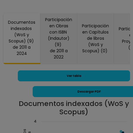
ASIGNATURA A TP
No Definitivo
Facultad de
Participación
Documentos
Medicina
en Obras
Participación
indexados
Partic
Desde 01-03-2012
con ISBN
en Capítulos
(WoS y
e
hasta 15-09-2012
(Indautor)
de libros
Scopus) (9)
Proy
PROFESOR
(9)
(WoS y
de 2011 a
(
de 2011 a
ASIGNATURA A TP
Scopus) (0)
2024
2022
No Definitivo
Facultad de
Medicina
Ver tabla
Desde 01-10-2011
hasta 28-02-2012
Descargar PDF
PROFESOR
ASIGNATURA A TP
Documentos indexados (WoS y
No Definitivo
Scopus)
Facultad de
Chart
4
Medicina
Desde 01-08-2011
Combination chart with 3 data series.