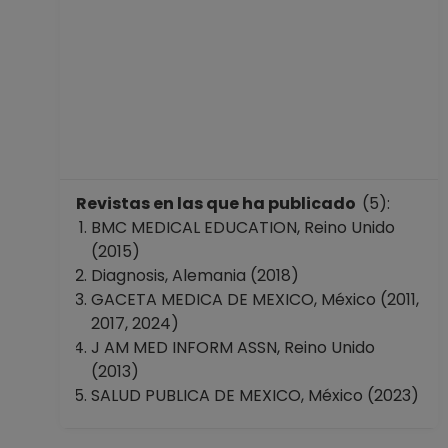
Medicina
Desde 16-03-2013
hasta 15-03-2014
PROFESOR
ASIGNATURA A TP
No Definitivo
Facultad de
Medicina
Revistas en las que ha publicado
(5):
Desde 16-10-2012
BMC MEDICAL EDUCATION, Reino Unido
hasta 15-03-2013
(2015)
PROFESOR
Diagnosis, Alemania (2018)
ASIGNATURA A TP
GACETA MEDICA DE MEXICO, México (2011,
No Definitivo
2017, 2024)
Facultad de
J AM MED INFORM ASSN, Reino Unido
Medicina
(2013)
Desde 16-09-2012
SALUD PUBLICA DE MEXICO, México (2023)
hasta 15-10-2012
PROFESOR