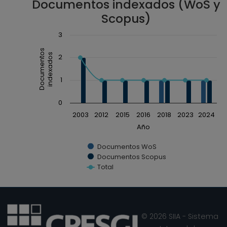
Documentos indexados (WoS y
Scopus)
Chart
3
Combination chart with 3 data series.
Documentos
indexados
2
The chart has 1 X axis displaying Año.
The chart has 1 Y axis displaying Documentos ind
1
0
2003
2012
2015
2016
2018
2023
2024
Año
Documentos WoS
Documentos Scopus
Total
End of interactive chart.
© 2026 SIIA - Sistema