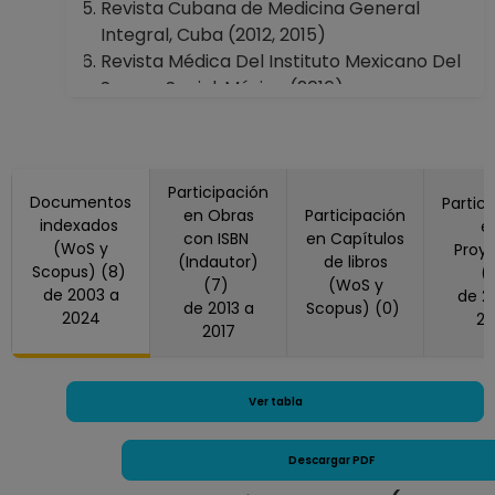
Revista Cubana de Medicina General
Integral, Cuba (2012, 2015)
Revista Médica Del Instituto Mexicano Del
Seguro Social, México (2016)
Participación
Documentos
Partic
en Obras
Participación
indexados
e
con ISBN
en Capítulos
(WoS y
Proy
(Indautor)
de libros
Scopus) (8)
(
(7)
(WoS y
de 2003 a
de 2021 a
de 2013 a
Scopus) (0)
2024
20
2017
Ver tabla
Descargar PDF