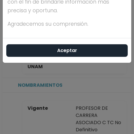
con el fin de brindarle información más
TORRES
precisa y oportuna.
Máximo nivel de
MAESTRÍA
Agradecemos su comprensión.
estudios
Aceptar
Antigüedad
37 años
académica en la
UNAM
NOMBRAMIENTOS
Vigente
PROFESOR DE
CARRERA
ASOCIADO C TC No
Definitivo