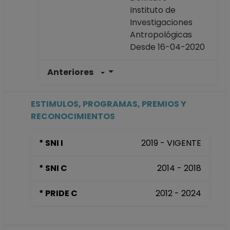
Instituto de
Investigaciones
Antropológicas
Desde 16-04-2020
Anteriores
INVESTIGADOR
ASOCIADO C TC
Definitivo
ESTIMULOS, PROGRAMAS, PREMIOS Y
Instituto de
RECONOCIMIENTOS
Investigaciones
Antropológicas
* SNI I
2019 - VIGENTE
Desde 16-06-2014
hasta 15-04-2020
* SNI C
2014 - 2018
INVESTIGADOR
ASOCIADO C TC No
* PRIDE C
2012 - 2024
Definitivo
Instituto de
Investigaciones