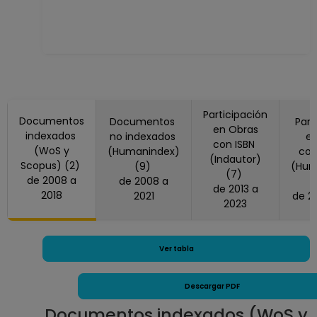
Participación
Documentos
Documentos
Part
en Obras
indexados
no indexados
en
con ISBN
(WoS y
(Humanindex)
co
(Indautor)
Scopus) (2)
(9)
(Hum
(7)
de 2008 a
de 2008 a
de 2013 a
2018
2021
2023
Ver tabla
Descargar PDF
Documentos indexados (WoS y