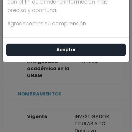
con el fin de brindarle información más
completo
MELENDEZ
precisa y oportuna.
GUADARRAMA
Agradecemos su comprensión.
Máximo nivel de
DOCTORADO
estudios
Aceptar
Antigüedad
17 años
académica en la
UNAM
NOMBRAMIENTOS
Vigente
INVESTIGADOR
TITULAR A TC
Definitivo