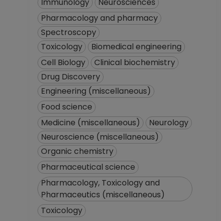
PROFESOR
Immunology
Neurosciences
ASIGNATURA A TP
Pharmacology and pharmacy
No Definitivo
Spectroscopy
Facultad de
Toxicology
Biomedical engineering
Ciencias
Desde 16-05-2018
Cell Biology
Clinical biochemistry
hasta 15-09-2018
Drug Discovery
PROFESOR
Engineering (miscellaneous)
ASIGNATURA A TP
Food science
No Definitivo
Facultad de
Medicine (miscellaneous)
Neurology
Ciencias
Neuroscience (miscellaneous)
Desde 01-12-2017
Organic chemistry
hasta 15-05-2018
Pharmaceutical science
PROFESOR
ASIGNATURA A TP
Pharmacology, Toxicology and
No Definitivo
Pharmaceutics (miscellaneous)
Facultad de
Toxicology
Ciencias