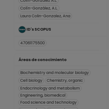
Colín-González A.L.
Facultad de
Colín-González, A.L.
Ciencias
Laura Colin-Gonzalez, Ana
Desde 16-09-2019
hasta 15-10-2023
PROFESOR
ID's SCOPUS
ASIGNATURA A TP
No Definitivo
47061175500
Facultad de
Ciencias
Desde 16-03-2019
Áreas de conocimiento
hasta 15-09-2019
PROFESOR
Biochemistry and molecular biology
ASIGNATURA A TP
Cell biology
Chemistry, organic
No Definitivo
Facultad de
Endocrinology and metabolism
Ciencias
Engineering, biomedical
Desde 16-09-2018
Food science and technology
hasta 15-03-2019