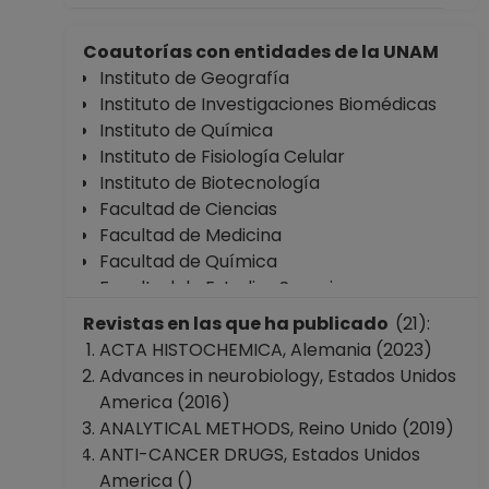
Desde 16-04-2017
hasta 30-11-2017
Coautorías con entidades de la UNAM
PROFESOR
Instituto de Geografía
ASIGNATURA A TP
Instituto de Investigaciones Biomédicas
No Definitivo
Instituto de Química
Facultad de
Instituto de Fisiología Celular
Ciencias
Instituto de Biotecnología
Desde 16-12-2013
Facultad de Ciencias
hasta 15-04-2017
Facultad de Medicina
Facultad de Química
Facultad de Estudios Superiores
"Cuautitlán"
Revistas en las que ha publicado
(21):
Facultad de Estudios Superiores "Iztacala"
ACTA HISTOCHEMICA, Alemania (2023)
Escuela Nacional Preparatoria Plantel 1
Advances in neurobiology, Estados Unidos
"Gabino Barreda"
America (2016)
Coordinación de Estudios de Posgrado
ANALYTICAL METHODS, Reino Unido (2019)
ANTI-CANCER DRUGS, Estados Unidos
America ()