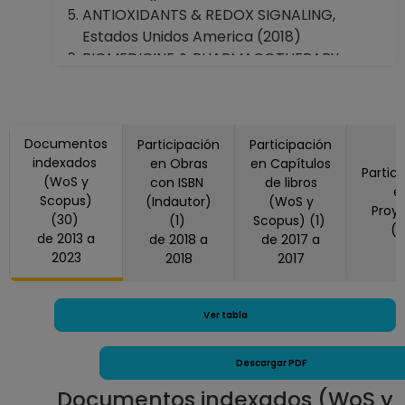
ANTIOXIDANTS & REDOX SIGNALING,
Estados Unidos America (2018)
BIOMEDICINE & PHARMACOTHERAPY,
Francia (2017)
CELL AND TISSUE BANKING, Países Bajos
(2018)
Documentos
CNS & NEUROLOGICAL DISORDERS-DRUG
Participación
Participación
indexados
en Obras
en Capítulos
TARGETS, Países Bajos (2013)
Partic
(WoS y
con ISBN
de libros
CURRENT ORGANIC CHEMISTRY, (2020)
e
Scopus)
(Indautor)
(WoS y
CURRENT PHARMACEUTICAL DESIGN,
Proy
(30)
(1)
Scopus) (1)
(
(2015)
de 2013 a
de 2018 a
de 2017 a
CHEMICO-BIOLOGICAL INTERACTIONS,
2023
2018
2017
Irlanda (2016)
JOURNAL OF FUNCTIONAL FOODS, Países
Bajos (2017)
Ver tabla
JOURNAL OF IMMUNOLOGY RESEARCH,
Estados Unidos America (2021)
Descargar PDF
JOURNAL OF MEDICINAL FOOD, Estados
Documentos indexados (WoS y