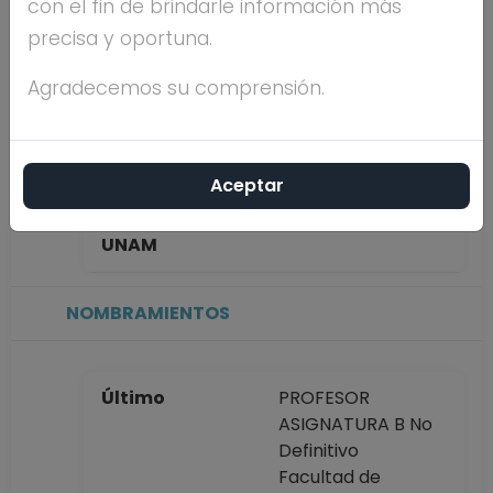
con el fin de brindarle información más
GONZALEZ
precisa y oportuna.
Máximo nivel de
DOCTORADO
Agradecemos su comprensión.
estudios
Aceptar
Antigüedad
11 años
académica en la
UNAM
NOMBRAMIENTOS
Último
PROFESOR
ASIGNATURA B No
Definitivo
Facultad de