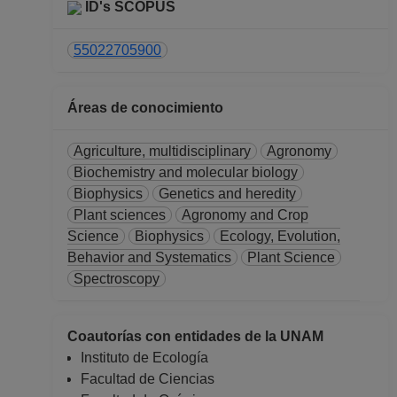
PROFESOR
ID's SCOPUS
ASIGNATURA A TP
No Definitivo
55022705900
Facultad de Ciencias
Desde 16-03-2018
Áreas de conocimiento
hasta 15-02-2020
PROFESOR
Agriculture, multidisciplinary
Agronomy
ASIGNATURA A TP
Biochemistry and molecular biology
No Definitivo
Biophysics
Genetics and heredity
Facultad de Ciencias
Plant sciences
Agronomy and Crop
Desde 16-10-2015
Science
Biophysics
Ecology, Evolution,
hasta 31-01-2016
Behavior and Systematics
Plant Science
PROFESOR
Spectroscopy
ASIGNATURA A TP
No Definitivo
Facultad de Ciencias
Coautorías con entidades de la UNAM
Desde 16-11-2014
Instituto de Ecología
hasta 15-10-2015
Facultad de Ciencias
PROFESOR