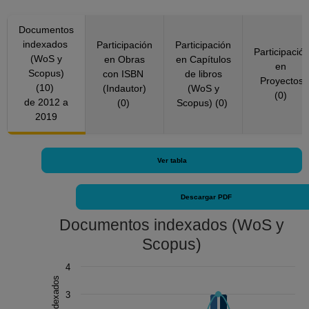
(2017)
Documentos
PLANT SCIENCE, Irlanda (2016, 2017)
indexados
Participación
Participación
Revista Fitotecnia Mexicana, México (2017)
Participació
(WoS y
en Obras
en Capítulos
SOUTH AFRICAN JOURNAL OF BOTANY,
en
Scopus)
con ISBN
de libros
Países Bajos (2015)
Proyectos
(10)
(Indautor)
(WoS y
(0)
de 2012 a
(0)
Scopus) (0)
2019
Ver tabla
Descargar PDF
Documentos indexados (WoS y
Scopus)
Chart
4
Combination chart with 3 data series.
3
The chart has 1 X axis displaying Año.