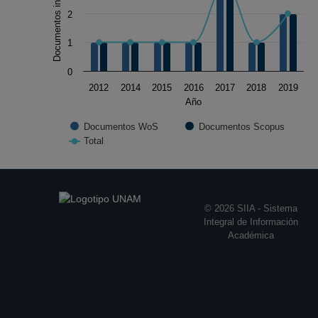
Documentos indexados
The chart has 1 Y axis displaying Documentos indexado
2
1
0
2012
2014
2015
2016
2017
2018
2019
Año
Documentos WoS
Documentos Scopus
Total
End of interactive chart.
© 2026 SIIA - Sistema
Integral de Información
Académica