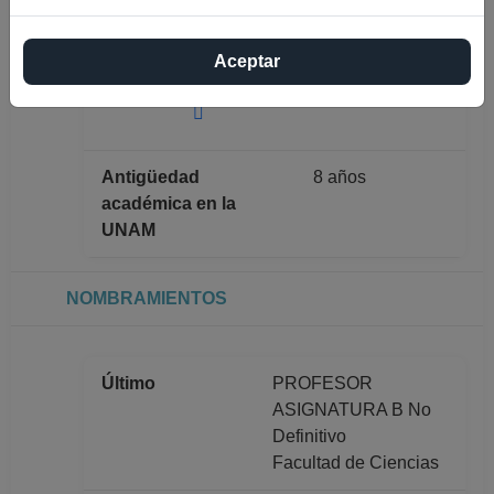
Máximo nivel de
DOCTORADO
Aceptar
estudios
Antigüedad
8 años
académica en la
UNAM
NOMBRAMIENTOS
Último
PROFESOR
ASIGNATURA B No
Definitivo
Facultad de Ciencias