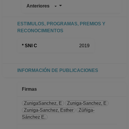
Anteriores
PROFESOR
ASIGNATURA B No
Definitivo
ESTIMULOS, PROGRAMAS, PREMIOS Y
Facultad de Ciencias
RECONOCIMIENTOS
Desde 01-02-2025
hasta 28-02-2026
* SNI C
2019
PROFESOR
ASIGNATURA B No
Definitivo
Facultad de Ciencias
INFORMACIÓN DE PUBLICACIONES
Desde 16-10-2024
hasta 31-01-2025
PROFESOR
Firmas
ASIGNATURA B TP
No Definitivo
ZunigaSanchez, E
Zuniga-Sanchez, E
Facultad de Ciencias
Zuniga-Sanchez, Esther
Zúñiga-
Desde 01-09-2021
Sánchez E.
hasta 15-10-2024