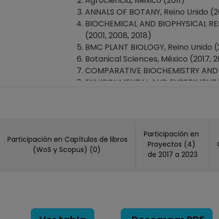
Agrociencia, México (2011)
ANNALS OF BOTANY, Reino Unido (200
BIOCHEMICAL AND BIOPHYSICAL RE
(2001, 2008, 2018)
BMC PLANT BIOLOGY, Reino Unido (
Botanical Sciences, México (2017, 2
COMPARATIVE BIOCHEMISTRY AND 
ENVIRONMENTAL AND EXPERIMENTAL
FLORA, Alemania (2025)
INTERNATIONAL JOURNAL OF MOLECU
JOURNAL OF AGRICULTURAL AND FO
JOURNAL OF NATURAL PRODUCTS, E
Participación en
Participación en Capítulos de libros
JOURNAL OF PLANT PHYSIOLOGY, Al
Proyectos (4)
(WoS y Scopus) (0)
MOLECULAR PHYLOGENETICS AND EV
de 2017 a 2023
Oecologia, Estados Unidos America
PHYSIOLOGIA PLANTARUM, Estados 
Plant Biology, Estados Unidos Amer
PLANT ECOLOGY, Países Bajos (201
PLANT PATHOLOGY JOURNAL, Pakist