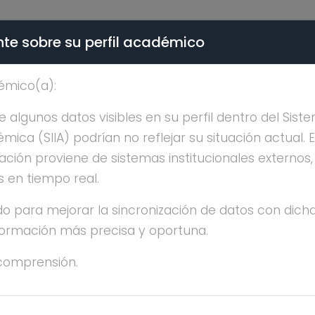
te sobre su perfil académico
ÉMICA - PÚBLICO
émico(a):
ALICIA GAMBOA DE BUE
algunos datos visibles en su perfil dentro del Siste
ica (SIIA) podrían no reflejar su situación actual. 
ación proviene de sistemas institucionales externos
s en tiempo real.
o para mejorar la sincronización de datos con dicha
nformación más precisa y oportuna.
ICIA GAMBOA DE BUEN
comprensión.
OCTORADO