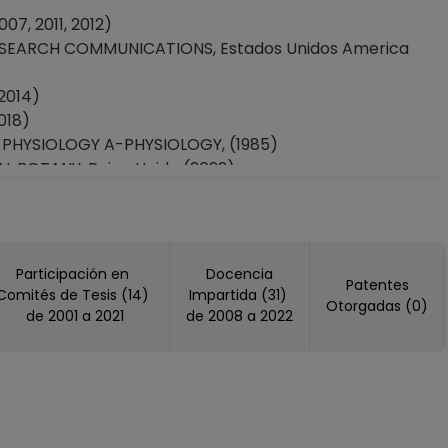
7, 2011, 2012)
SEARCH COMMUNICATIONS, Estados Unidos America
2014)
018)
PHYSIOLOGY A-PHYSIOLOGY, (1985)
 BOTANY, Reino Unido (2022)
LAR SCIENCES, Suiza (2019, 2022)
OD CHEMISTRY, Estados Unidos America (2003)
stados Unidos America (2000)
Participación en
Docencia
Patentes
emania (2018)
Comités de Tesis (14)
Impartida (31)
Otorgadas (0)
OLUTION, Estados Unidos America (2012)
de 2001 a 2021
de 2008 a 2022
 (2014)
Unidos America (2006)
ica (2014)
3)
án (2017)