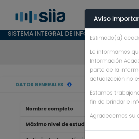
Aviso importan
SISTEMA INTEGRAL DE INFORMACIÓN ACAD
Estimado(a) acad
Le informamos que 
Información Académ
parte de la inform
actualización no e
DATOS GENERALES
Estamos trabajand
fin de brindarle i
Nombre completo
AL
Agradecemos su 
D
Máximo nivel de estudios