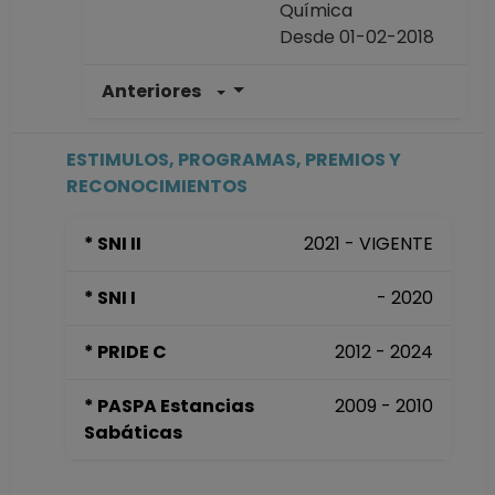
Química
Desde 01-02-2018
Anteriores
PROFESOR DE
CARRERA TITULAR
B TC Definitivo
ESTIMULOS, PROGRAMAS, PREMIOS Y
Facultad de
RECONOCIMIENTOS
Química
Desde 01-09-2017
* SNI II
2021 - VIGENTE
hasta 31-01-2018
PROFESOR DE
* SNI I
- 2020
CARRERA TITULAR
A TC Definitivo
* PRIDE C
2012 - 2024
Facultad de
Química
* PASPA Estancias
2009 - 2010
Desde 16-05-2008
Sabáticas
hasta 31-08-2017
PROFESOR DE
CARRERA