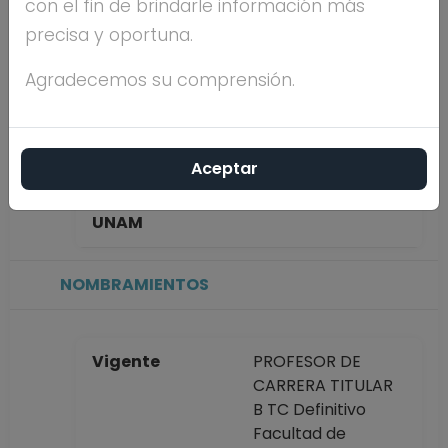
con el fin de brindarle información más
BARAJAS
precisa y oportuna.
Máximo nivel de
DOCTORADO
Agradecemos su comprensión.
estudios
Aceptar
Antigüedad
30 años
académica en la
UNAM
NOMBRAMIENTOS
Vigente
PROFESOR DE
CARRERA TITULAR
B TC Definitivo
Facultad de