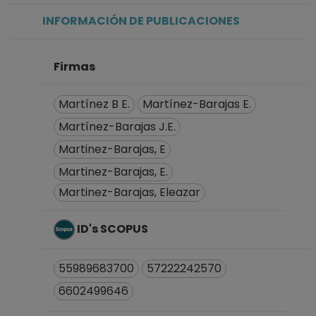
ASOCIADO C TC No
INFORMACIÓN DE PUBLICACIONES
Definitivo
Facultad de
Química
Firmas
Desde 01-01-2008
(fecha inicial de
Martínez B E.
Martínez-Barajas E.
registros en el SIIA)
Martínez-Barajas J.E.
hasta 15-05-2008
Martinez-Barajas, E
Martinez-Barajas, E.
Martinez-Barajas, Eleazar
ID's SCOPUS
55989683700
57222242570
6602499646