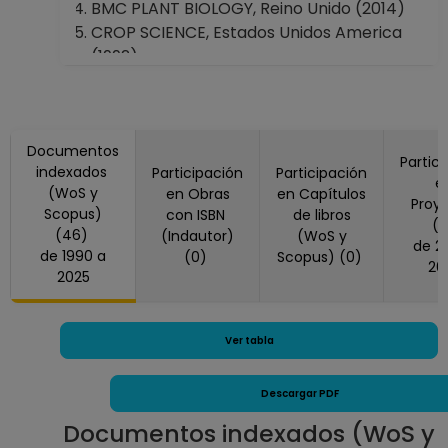
BMC PLANT BIOLOGY, Reino Unido (2014)
CROP SCIENCE, Estados Unidos America
(1992)
ENVIRONMENTAL AND EXPERIMENTAL
BOTANY, Reino Unido (2022)
FLORA, Alemania (2024, 2025)
Documentos
Frontiers in Plant Science, Suiza (2014)
Partic
indexados
Participación
Participación
JOURNAL OF AGRICULTURAL SCIENCE,
e
(WoS y
en Obras
en Capítulos
Estados Unidos America (1997)
Proy
Scopus)
con ISBN
de libros
JOURNAL OF AGRONOMY AND CROP
(
(46)
(Indautor)
(WoS y
de 2017 a
SCIENCE, Alemania (2022)
de 1990 a
(0)
Scopus) (0)
20
JOURNAL OF EXPERIMENTAL BOTANY,
2025
Reino Unido (2012)
JOURNAL OF PLANT PHYSIOLOGY,
Alemania (2005)
Ver tabla
Journal Of The Mexican Chemical Society,
México (2012)
Descargar PDF
PHYSIOLOGIA PLANTARUM, Estados Unidos
Documentos indexados (WoS y
America (2006, 2008, 2019, 2022, 2024)