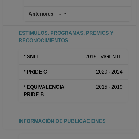
Anteriores
INVESTIGADOR
ASOCIADO C TC No
Definitivo
ESTIMULOS, PROGRAMAS, PREMIOS Y
Instituto de
RECONOCIMIENTOS
Investigaciones
Bibliográficas
* SNI I
2019 - VIGENTE
Desde 01-08-2016
hasta 15-09-2020
* PRIDE C
2020 - 2024
INVESTIGADOR
ASOCIADO C TC No
* EQUIVALENCIA
2015 - 2019
Definitivo
PRIDE B
Instituto de
Investigaciones
Bibliográficas
Desde 01-09-2015
INFORMACIÓN DE PUBLICACIONES
hasta 15-07-2016
INVESTIGADOR