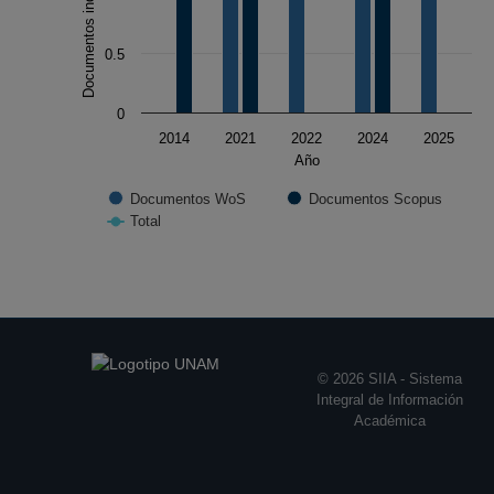
Documentos indexados
The chart has 1 Y axis displaying Documentos indexado
0.5
0
2014
2021
2022
2024
2025
Año
Documentos WoS
Documentos Scopus
Total
End of interactive chart.
© 2026 SIIA - Sistema
Integral de Información
Académica