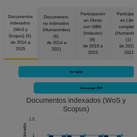
Participación
Participac
Documentos
Documentos
en Obras
en Libro
indexados
no indexados
con ISBN
complet
(WoS y
(Humanindex)
(Indautor)
(Humanind
Scopus) (5)
(6)
(9)
(1)
de 2014 a
de 2014 a
de 2019 a
de 2021 a
2025
2021
2023
2021
Ver tabla
Descargar PDF
Documentos indexados (WoS y
Scopus)
Chart
1.5
Combination chart with 3 data series.
The chart has 1 X axis displaying Año.
1