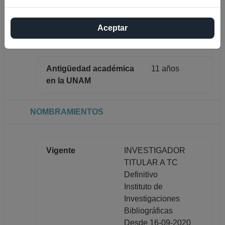
Máximo nivel de
DOCTORADO
estudios
Aceptar
Antigüedad académica
11 años
en la UNAM
NOMBRAMIENTOS
Vigente
INVESTIGADOR
TITULAR A TC
Definitivo
Instituto de
Investigaciones
Bibliográficas
Desde 16-09-2020