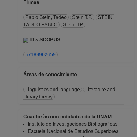
ASOCIADO C TC No
Firmas
Definitivo
Dirección General de
Pablo Stein, Tadeo
Stein T.P.
STEIN,
Asuntos del Personal
TADEO PABLO
Stein, TP
Académico
Desde 16-12-2014
ID's SCOPUS
hasta 31-08-2015
57189902659
Áreas de conocimiento
Linguistics and language
Literature and
literary theory
Coautorías con entidades de la UNAM
Instituto de Investigaciones Bibliográficas
Escuela Nacional de Estudios Superiores,