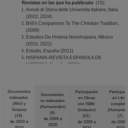
Revistas en las que ha publicado
(15):
Annali di Storia delle Universita Italiane, Italia
(2022, 2024)
Brill's Companions To The Christian Tradition,
(2008)
Estudios De Historia Novohispana, México
(2010, 2022)
Estudis, España (2011)
HISPANIA-REVISTA ESPANOLA DE
HISTORIA, España (2023)
Historia Mexicana, México (2009, 2011, 2019)
Lias, Países Bajos (2003)
Nature, Reino Unido (2023)
Documentos
PAEDAGOG HIST, Bélgica (2021)
Participación
Participac
Documentos
indexados
en Obras
en Libro
Renaissance Quarterly, Estados Unidos
no indexados
(WoS y
con ISBN
complet
America (2016)
(Humanindex)
Scopus)
(Indautor)
(Humanind
Revista de Indias, España (2014, 2018, 2020)
(9)
(18)
(51)
(7)
de 2009 a
Revue Des Sciences Philosophiques Et The
de 2003 a
de 2009 a
de 2008 a
2020
´ologiques., Francia (2015)
2024
2021
2021