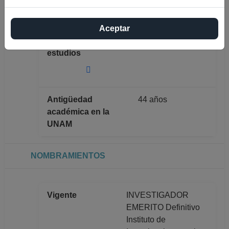
GONZALEZ
GONZALEZ
Aceptar
Máximo nivel de
DOCTORADO
estudios
Antigüedad
44 años
académica en la
UNAM
NOMBRAMIENTOS
Vigente
INVESTIGADOR
EMERITO Definitivo
Instituto de