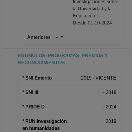
Investigaciones sobre
la Universidad y la
Educación
Desde 01-10-2024
Anteriores
INVESTIGADOR
TITULAR C TC
Definitivo
ESTIMULOS, PROGRAMAS, PREMIOS Y
Instituto de
RECONOCIMIENTOS
Investigaciones sobre
la Universidad y la
* SNI Emérito
2019 - VIGENTE
Educación
Desde 01-01-2008
* SNI III
- 2018
(fecha inicial de
registros en el SIIA)
* PRIDE D
- 2024
hasta 30-09-2024
* PUN Investigación
2019
en humanidades