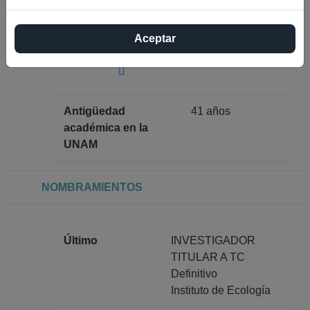
Máximo nivel de
DOCTORADO
Aceptar
estudios
Antigüedad
41 años
académica en la
UNAM
NOMBRAMIENTOS
Último
INVESTIGADOR
TITULAR A TC
Definitivo
Instituto de Ecología