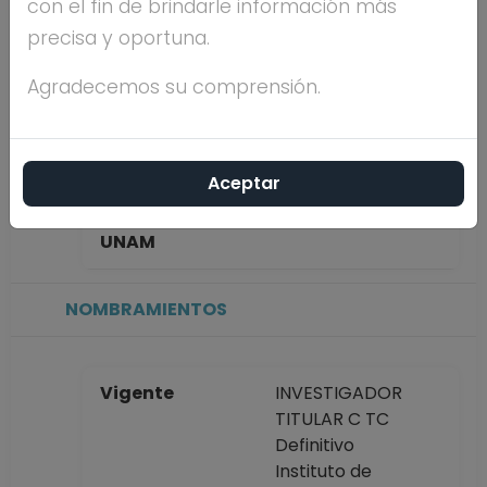
con el fin de brindarle información más
RAMOS
precisa y oportuna.
Máximo nivel de
DOCTORADO
Agradecemos su comprensión.
estudios
Aceptar
Antigüedad
47 años
académica en la
UNAM
NOMBRAMIENTOS
Vigente
INVESTIGADOR
TITULAR C TC
Definitivo
Instituto de