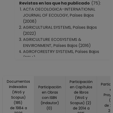
Instituto de Ecología
Revistas en las que ha publicado
(75):
Instituto de Investigaciones en
ACTA OECOLOGICA-INTERNATIONAL
Ecosistemas y Sustentabilidad
JOURNAL OF ECOLOGY, Países Bajos
Facultad de Ciencias
(2008)
Facultad de Estudios Superiores "Iztacala"
AGRICULTURAL SYSTEMS, Países Bajos
Escuela Nacional de Estudios Superiores,
(2022)
Unidad Morelia, Michoacán
AGRICULTURE ECOSYSTEMS &
Escuela Nacional de Estudios Superiores,
ENVIRONMENT, Países Bajos (2016)
Unidad Mérida, Yucatán
AGROFORESTRY SYSTEMS, Países Bajos
(2014)
ALPINE BOTANY, Suiza (2026)
AMERICAN JOURNAL OF BOTANY, Estados
Unidos America (2001)
Documentos
AMERICAN JOURNAL OF PRIMATOLOGY,
Participación
Partic
indexados
Participación
en Capítulos
Estados Unidos America (2015)
e
(WoS y
en Obras
de libros
ANNALS OF BOTANY, Reino Unido (2007)
Proy
Scopus)
con ISBN
(WoS y
ANNU REV ECOL SYST, (1996)
(
(185)
(Indautor)
Scopus) (2)
de 2015 a
APPLIED VEGETATION SCIENCE, Estados
de 1984 a
(0)
de 2014 a
20
Unidos America (2014, 2015, 2024)