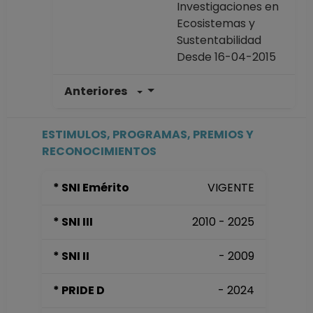
Investigaciones en
Ecosistemas y
Sustentabilidad
Desde 16-04-2015
Anteriores
INVESTIGADOR
TITULAR C TC
Definitivo
ESTIMULOS, PROGRAMAS, PREMIOS Y
Centro de
RECONOCIMIENTOS
Investigaciones en
Ecosistemas en
* SNI Emérito
VIGENTE
Morelia, Michoacán
Desde 01-01-2008
* SNI III
2010 - 2025
(fecha inicial de
registros en el SIIA)
* SNI II
- 2009
hasta 15-04-2015
* PRIDE D
- 2024