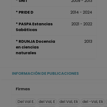
* SNI I
2009 - 2013
INVESTIGADOR TITULAR A T
Centro de Investigacione
* PRIDE D
2014 - 2024
Desde 01-02-2015 hasta 1
INVESTIGADOR TITULAR A T
* PASPA Estancias
2021 - 2022
Escuela Nacional de Estud
Sabáticas
Desde 01-08-2014 hasta 3
INVESTIGADOR TITULAR A T
* RDUNJA Docencia
2013
Centro de Investigacione
en ciencias
Desde 16-12-2010 hasta 3
naturales
INVESTIGADOR TITULAR A T
Centro de Investigacione
Desde 01-06-2010 hasta 1
INVESTIGADOR ASOCIADO C
INFORMACIÓN DE PUBLICACIONES
Centro de Investigacione
Desde 01-01-2008 (fecha in
Firmas
Del Val E.
del Val, E
del Val, Ek
del -Val, Ek