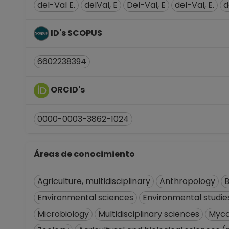
del-Val E.
delVal, E
Del-Val, E
del-Val, E.
d
ID's SCOPUS
6602238394
ORCID's
0000-0003-3862-1024
Áreas de conocimiento
Agriculture, multidisciplinary
Anthropology
B
Environmental sciences
Environmental studie
Microbiology
Multidisciplinary sciences
Myco