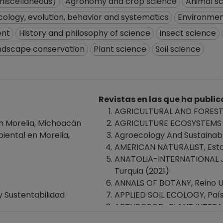
(miscellaneous)
Agronomy and crop science
Animal s
cology, evolution, behavior and systematics
Environmen
ent
History and philosophy of science
Insect science
ndscape conservation
Plant science
Soil science
Revistas en las que ha publ
AGRICULTURAL AND FOREST
n Morelia, Michoacán
AGRICULTURE ECOSYSTEMS & 
iental en Morelia,
Agroecology And Sustainab
AMERICAN NATURALIST, Esta
ANATOLIA-INTERNATIONAL 
Turquia (2021)
ANNALS OF BOTANY, Reino U
y Sustentabilidad
APPLIED SOIL ECOLOGY, Paíse
ARTHROPOD-PLANT INTERACT
Behaviour, Países Bajos (20