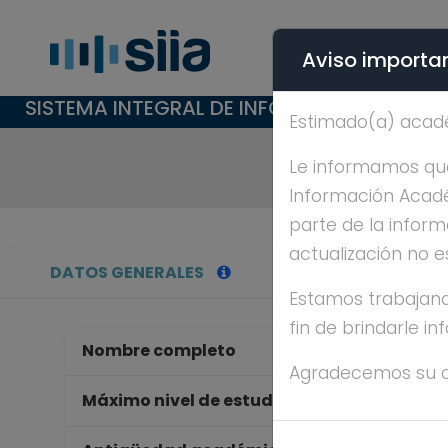
Aviso importan
SISTEMA INTEGRAL DE INFORMACIÓN ACAD
Estimado(a) acad
Le informamos que 
Información Académ
parte de la inform
actualización no e
DATOS GENERALES
Estamos trabajand
fin de brindarle i
Nombre completo
EK
Agradecemos su 
D
Máximo nivel de estudios