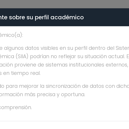
te sobre su perfil académico
ÉMICA - PÚBLICO
émico(a):
EK DEL VAL DE GORTAR
algunos datos visibles en su perfil dentro del Siste
ica (SIIA) podrían no reflejar su situación actual. 
ación proviene de sistemas institucionales externos
s en tiempo real.
o para mejorar la sincronización de datos con dicha
nformación más precisa y oportuna.
 DEL VAL DE GORTARI
comprensión.
OCTORADO