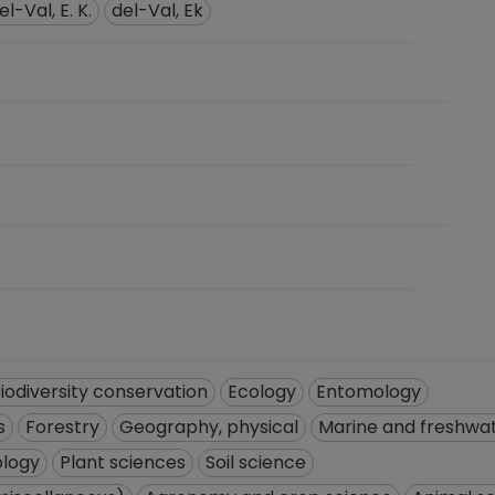
el-Val, E. K.
del-Val, Ek
iodiversity conservation
Ecology
Entomology
s
Forestry
Geography, physical
Marine and freshwat
logy
Plant sciences
Soil science