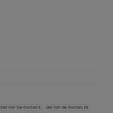
C Definitivo
s en Ecosistemas en Morelia, Michoacán
5-04-2015
C Definitivo
ios Superiores, Unidad Morelia, Michoacán
1-01-2015
C Definitivo
s en Ecosistemas en Morelia, Michoacán
1-07-2014
C No Definitivo
s en Ecosistemas en Morelia, Michoacán
5-12-2010
 TC No Definitivo
s en Ecosistemas en Morelia, Michoacán
icial de registros en el SIIA) hasta 31-05-2010
Del Val-De Gortari E.
del Val-de Gortari, Ek