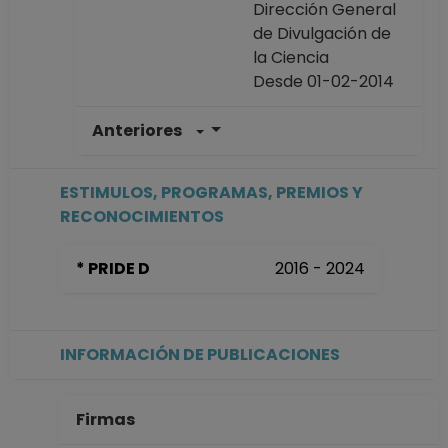
Dirección General
de Divulgación de
la Ciencia
Desde 01-02-2014
Anteriores
TECNICO
ACADEMICO
TITULAR B TC
ESTIMULOS, PROGRAMAS, PREMIOS Y
Definitivo
RECONOCIMIENTOS
Dirección General
de Divulgación de
* PRIDE D
2016 - 2024
la Ciencia
Desde 01-01-2008
(fecha inicial de
registros en el SIIA)
INFORMACIÓN DE PUBLICACIONES
hasta 31-01-2014
Firmas