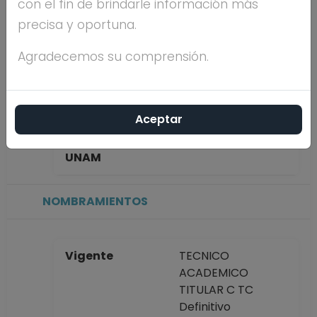
con el fin de brindarle información más
HAYNES
precisa y oportuna.
Máximo nivel de
DOCTORADO
Agradecemos su comprensión.
estudios
Aceptar
Antigüedad
43 años
académica en la
UNAM
NOMBRAMIENTOS
Vigente
TECNICO
ACADEMICO
TITULAR C TC
Definitivo