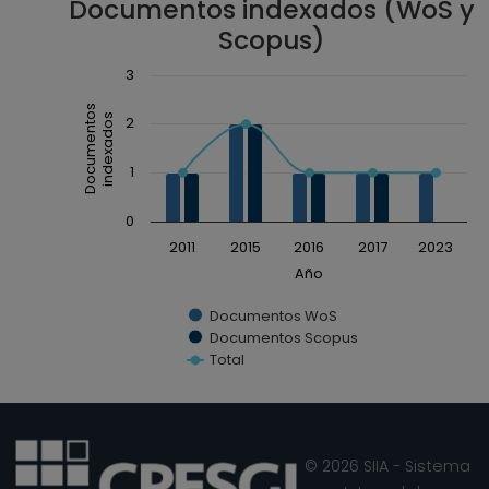
Documentos indexados (WoS y
Scopus)
Chart
3
Combination chart with 3 data series.
Documentos
indexados
2
The chart has 1 X axis displaying Año.
The chart has 1 Y axis displaying Documentos ind
1
0
2011
2015
2016
2017
2023
Año
Documentos WoS
Documentos Scopus
Total
End of interactive chart.
© 2026 SIIA - Sistema