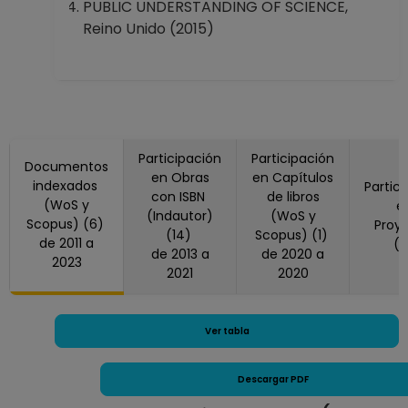
PUBLIC UNDERSTANDING OF SCIENCE,
Reino Unido (2015)
Participación
Participación
Documentos
en Obras
en Capítulos
indexados
Partic
con ISBN
de libros
(WoS y
e
(Indautor)
(WoS y
Scopus) (6)
Proy
(14)
Scopus) (1)
de 2011 a
(
de 2013 a
de 2020 a
2023
2021
2020
Ver tabla
Descargar PDF