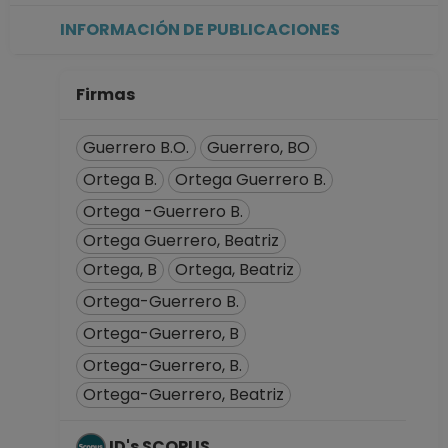
TITULAR B TC
INFORMACIÓN DE PUBLICACIONES
Definitivo
Instituto de
Geología
Firmas
Desde 01-08-2017
hasta 15-11-2018
Guerrero B.O.
Guerrero, BO
INVESTIGADOR
Ortega B.
Ortega Guerrero B.
TITULAR B TC
Definitivo
Ortega -Guerrero B.
Instituto de
Ortega Guerrero, Beatriz
Geofísica
Ortega, B
Ortega, Beatriz
Desde 01-05-2008
Ortega-Guerrero B.
hasta 31-07-2017
INVESTIGADOR
Ortega-Guerrero, B
TITULAR A TC
Ortega-Guerrero, B.
Definitivo
Ortega-Guerrero, Beatriz
Instituto de
Geofísica
ID's SCOPUS