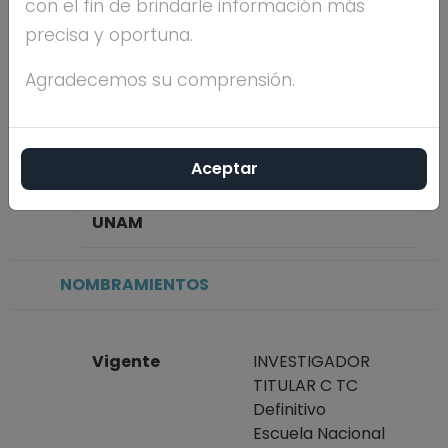
con el fin de brindarle información más
GUERRERO
precisa y oportuna.
Máximo nivel de
DOCTORADO
Agradecemos su comprensión.
estudios
Aceptar
Antigüedad
37 años
académica en la
UNAM
NOMBRAMIENTOS
Vigente
INVESTIGADOR
TITULAR C TC
Definitivo
Escuela Nacional