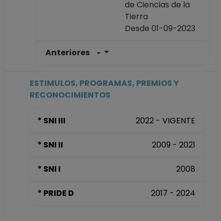
de Ciencias de la
Tierra
Desde 01-09-2023
Anteriores
INVESTIGADOR
TITULAR C TC
Definitivo
ESTIMULOS, PROGRAMAS, PREMIOS Y
Instituto de
RECONOCIMIENTOS
Geofísica
Desde 01-05-2022
* SNI III
2022 - VIGENTE
hasta 31-08-2023
INVESTIGADOR
* SNI II
2009 - 2021
TITULAR B TC
Definitivo
* SNI I
2008
Instituto de
Geofísica
* PRIDE D
2017 - 2024
Desde 16-11-2018
hasta 30-04-2022
INVESTIGADOR