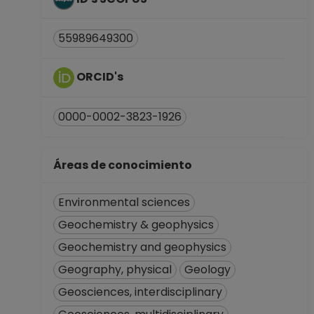
Desde 01-01-2008
(fecha inicial de
registros en el SIIA)
55989649300
hasta 30-04-2008
ORCID's
0000-0002-3823-1926
Áreas de conocimiento
Environmental sciences
Geochemistry & geophysics
Geochemistry and geophysics
Geography, physical
Geology
Geosciences, interdisciplinary