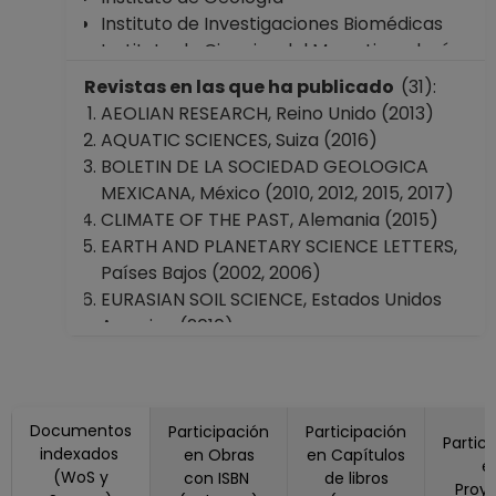
Instituto de Investigaciones Biomédicas
Instituto de Ciencias del Mar y Limnología
Instituto de Ciencias de la Atmósfera y
Revistas en las que ha publicado
(31):
Cambio Climático
AEOLIAN RESEARCH, Reino Unido (2013)
Facultad de Ciencias
AQUATIC SCIENCES, Suiza (2016)
Facultad de Ingeniería
BOLETIN DE LA SOCIEDAD GEOLOGICA
Escuela Nacional de Ciencias de la Tierra
MEXICANA, México (2010, 2012, 2015, 2017)
Facultad de Estudios Superiores "Iztacala"
CLIMATE OF THE PAST, Alemania (2015)
Facultad de Estudios Superiores "Aragón"
EARTH AND PLANETARY SCIENCE LETTERS,
Escuela Nacional de Estudios Superiores,
Países Bajos (2002, 2006)
Unidad Morelia, Michoacán
EURASIAN SOIL SCIENCE, Estados Unidos
Coordinación de Estudios de Posgrado
America (2010)
Dirección General de Asuntos del
EUROPEAN JOURNAL OF SOIL SCIENCE,
Personal Académico
Estados Unidos America (2014)
Frontiers In Earth Science, Suiza (2015)
Documentos
GEOARCHAEOLOGY-AN INTERNATIONAL
Participación
Participación
Partic
indexados
en Obras
en Capítulos
JOURNAL, Estados Unidos America (2024)
e
(WoS y
con ISBN
de libros
GEOCHIMICA ET COSMOCHIMICA ACTA,
Proy