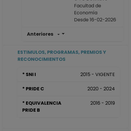
Facultad de
Economía
Desde 16-02-2026
Anteriores
PROFESOR DE
CARRERA TITULAR
B TC Definitivo
ESTIMULOS, PROGRAMAS, PREMIOS Y
Facultad de
RECONOCIMIENTOS
Economía
Desde 01-11-2017
* SNI I
2015 - VIGENTE
hasta 15-02-2026
PROFESOR DE
* PRIDE C
2020 - 2024
CARRERA TITULAR
A TC No Definitivo
* EQUIVALENCIA
2016 - 2019
Facultad de
PRIDE B
Economía
Desde 16-02-2015
hasta 30-10-2017