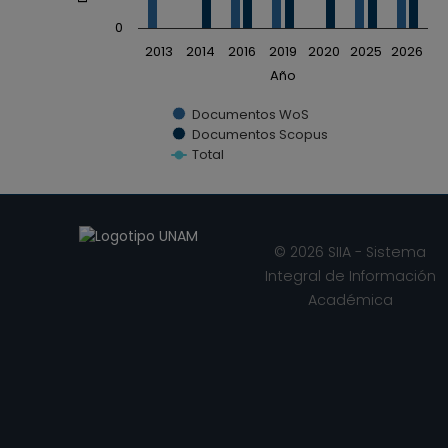
0
2013
2014
2016
2019
2020
2025
2026
Año
Documentos WoS
Documentos Scopus
Total
End of interactive chart.
© 2026 SIIA - Sistema
Integral de Información
Académica