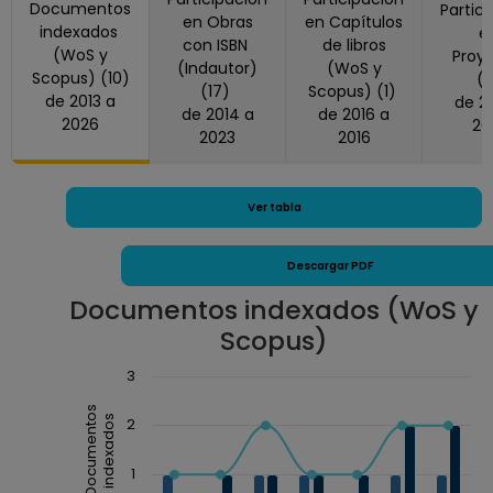
(2013)
Documentos
Partic
en Obras
en Capítulos
indexados
e
con ISBN
de libros
(WoS y
Proy
(Indautor)
(WoS y
Scopus) (10)
(
(17)
Scopus) (1)
de 2013 a
de 2016 a
de 2014 a
de 2016 a
2026
20
2023
2016
Ver tabla
Descargar PDF
Documentos indexados (WoS y
Scopus)
Chart
3
Combination chart with 3 data series.
Documentos
indexados
2
The chart has 1 X axis displaying Año.
The chart has 1 Y axis displaying Documentos ind
1