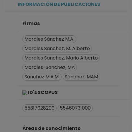
AYUDANTE
INFORMACIÓN DE PUBLICACIONES
PROFESOR B TP No
Definitivo
Facultad de
Firmas
Economía
Desde 16-03-2009
Morales Sánchez M.A.
hasta 15-09-2009
Morales Sanchez, M. Alberto
AYUDANTE
Morales Sanchez, Mario Alberto
PROFESOR B TP No
Definitivo
Morales-Sanchez, MA
Facultad de
Sánchez M.A.M.
Sánchez, MAM
Economía
Desde 01-01-2008
ID's SCOPUS
(fecha inicial de
registros en el SIIA)
hasta 15-03-2009
55317028200
55460731000
Áreas de conocimiento