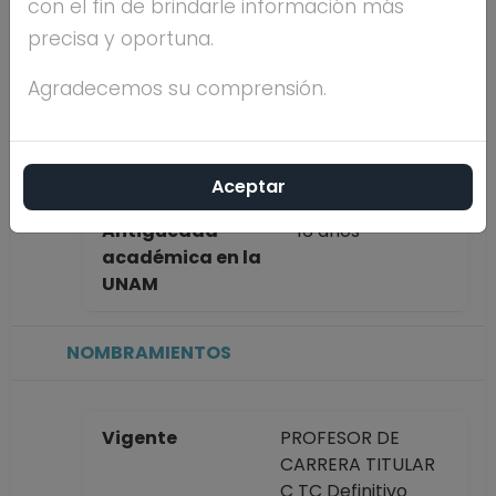
con el fin de brindarle información más
completo
MORALES
precisa y oportuna.
SANCHEZ
Agradecemos su comprensión.
Máximo nivel de
POSDOCTORADO
estudios
Aceptar
Antigüedad
16 años
académica en la
UNAM
NOMBRAMIENTOS
Vigente
PROFESOR DE
CARRERA TITULAR
C TC Definitivo