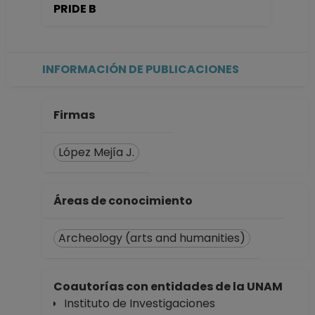
PRIDE B
hasta 30-09-2025
PROFESOR
ASIGNATURA A TP
No Definitivo
INFORMACIÓN DE PUBLICACIONES
Facultad de
Ciencias Políticas y
Sociales
Firmas
Desde 16-05-2024
hasta 30-09-2024
López Mejía J.
PROFESOR
ASIGNATURA A TP
No Definitivo
Áreas de conocimiento
Facultad de
Ciencias Políticas y
Archeology (arts and humanities)
Sociales
Desde 01-06-2023
hasta 30-09-2023
Coautorías con entidades de la UNAM
PROFESOR
Instituto de Investigaciones