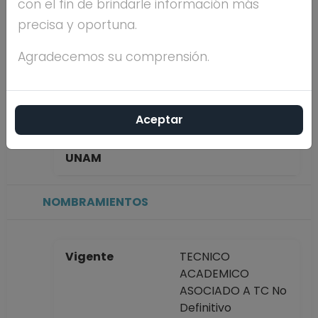
con el fin de brindarle información más
MEJIA
precisa y oportuna.
Máximo nivel de
MAESTRÍA
Agradecemos su comprensión.
estudios
Aceptar
Antigüedad
6 años
académica en la
UNAM
NOMBRAMIENTOS
Vigente
TECNICO
ACADEMICO
ASOCIADO A TC No
Definitivo