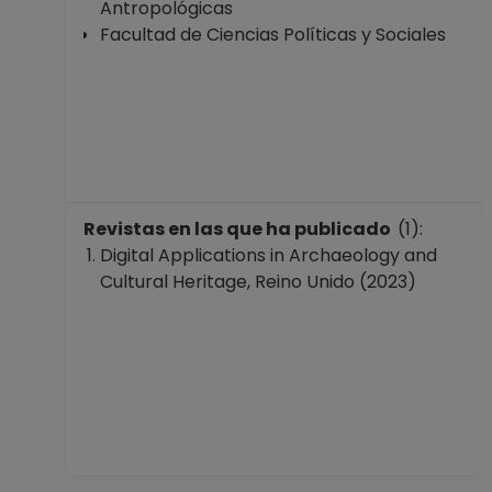
ASIGNATURA A TP
Antropológicas
No Definitivo
Facultad de Ciencias Políticas y Sociales
Facultad de
Ciencias Políticas y
Sociales
Desde 01-05-2022
hasta 15-08-2022
PROFESOR
ASIGNATURA A TP
Revistas en las que ha publicado
(1):
No Definitivo
Digital Applications in Archaeology and
Facultad de
Cultural Heritage, Reino Unido (2023)
Ciencias Políticas y
Sociales
Desde 16-05-2021
hasta 30-09-2021
PROFESOR
ASIGNATURA A TP
No Definitivo
Facultad de