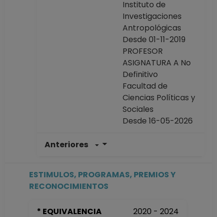
Instituto de
Investigaciones
Antropológicas
Desde 01-11-2019
PROFESOR
ASIGNATURA A No
Definitivo
Facultad de
Ciencias Políticas y
Sociales
Desde 16-05-2026
Anteriores
PROFESOR
ASIGNATURA A No
Definitivo
ESTIMULOS, PROGRAMAS, PREMIOS Y
Facultad de
RECONOCIMIENTOS
Ciencias Políticas y
Sociales
* EQUIVALENCIA
2020 - 2024
Desde 16-05-2025