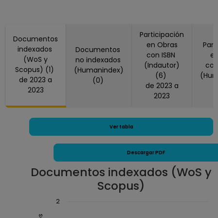
Ciencias Políticas y
Sociales
Desde 01-06-2020
Participación
Documentos
hasta 30-09-2020
en Obras
Part
indexados
Documentos
PROFESOR
con ISBN
en
(WoS y
no indexados
ASIGNATURA A TP
(Indautor)
co
Scopus) (1)
(Humanindex)
No Definitivo
(6)
(Hum
de 2023 a
(0)
de 2023 a
Facultad de
2023
2023
Ciencias Políticas y
Sociales
Desde 16-04-2019
Ver tabla
hasta 15-08-2019
Descargar PDF
Documentos indexados (WoS y
Scopus)
Chart
2
Combination chart with 3 data series.